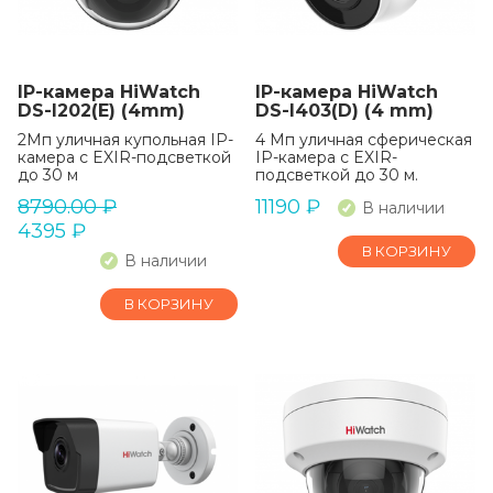
IP-камера HiWatch
IP-камера HiWatch
DS-I202(E) (4mm)
DS-I403(D) (4 mm)
2Мп уличная купольная IP-
4 Мп уличная сферическая
камера с EXIR-подсветкой
IP-камера с EXIR-
до 30 м
подсветкой до 30 м.
8790.00
₽
11190
₽
В наличии
4395
₽
В КОРЗИНУ
В наличии
В КОРЗИНУ