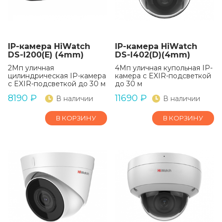
IP-камера HiWatch
IP-камера HiWatch
DS-I200(E) (4mm)
DS-I402(D)(4mm)
2Мп уличная
4Мп уличная купольная IP-
цилиндрическая IP-камера
камера с EXIR-подсветкой
с EXIR-подсветкой до 30 м
до 30 м
8190
₽
11690
₽
В наличии
В наличии
В КОРЗИНУ
В КОРЗИНУ