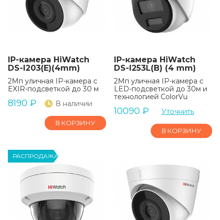
IP-камера HiWatch
IP-камера HiWatch
DS-I203(E)(4mm)
DS-I253L(B) (4 mm)
2Мп уличная IP-камера с
2Мп уличная IP-камера с
EXIR-подсветкой до 30 м
LED-подсветкой до 30м и
технологией ColorVu
8190
₽
В наличии
10090
₽
Уточнить
В КОРЗИНУ
В КОРЗИНУ
РАСПРОДАЖА