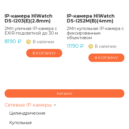
IP-камера HiWatch
IP-камера HiWatch
DS-I203(E)(2.8mm)
DS-I252M(B)(4mm)
2Мп уличная IP-камера с
2Мп купольная IP-камера с
EXIR-подсветкой до 30 м
фиксированным
объективом
8190
₽
В наличии
11190
₽
В наличии
В КОРЗИНУ
В КОРЗИНУ
Каталог
Сетевые IP-камеры
Цилиндрические
Купольные