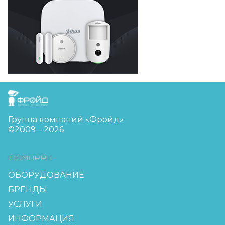
FreudGroup
Группа компаний «Фройд»
©2009—2026
ISOMORPH
ОБОРУДОВАНИЕ
БРЕНДЫ
УСЛУГИ
ИНФОРМАЦИЯ