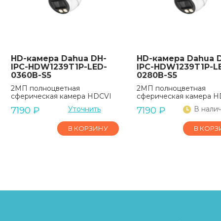
HD-камера Dahua DH-
HD-камера Dahua 
IPC-HDW1239T1P-LED-
IPC-HDW1239T1P-L
0360B-S5
0280B-S5
2МП полноцветная
2МП полноцветная
сферическая камера HDCVI
сферическая камера H
Уточнить
В нали
7190
₽
7190
₽
В КОРЗИНУ
В КОРЗ