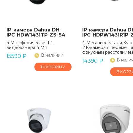
IP-камера Dahua DH-
IP-камера Dahua D
IPC-HDW1431TP-ZS-S4
IPC-HDPW1431R1P-
4 Мп сферическая IP-
4-Мегапиксельная Куп
видеокамера 4 Мп
ИК-камера с переменн
фокусным расстоянием
В наличии
15590
₽
В нали
14390
₽
В КОРЗИНУ
В КОРЗ