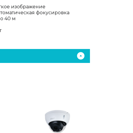
еткое изображение
автоматическая фокусировка
о 40 м
т