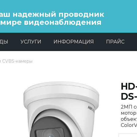
аш надежный проводник
 мире видеонаблюдения
НДЫ
УСЛУГИ
ИНФОРМАЦИЯ
ПРАЙС
и CVBS-камеры
HD-
DS
2МП с
мотор
объек
Color