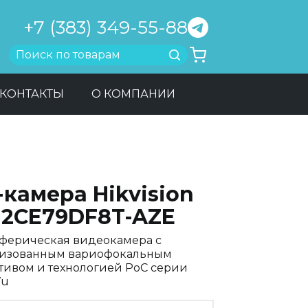
+7 (383) 349-55-88
Найти
КОНТАКТЫ
О КОМПАНИИ
камера Hikvision
-2CE79DF8T-AZE
ферическая видеокамера с
изованным вариофокальным
тивом и технологией PoC серии
Vu