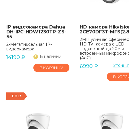
IP-видеокамера Dahua
HD-камера Hikvisio
DH-IPC-HDW1230TP-ZS-
2CE70DF3T-MFS(2.
S5
2МП уличная сферичес
HD-TVI камера с LED
2-Мегапиксельная IP-
подсветкой до 20м и
видеокамера
встроенным микрофон
В наличии
14190
₽
(AoC)
Уточни
6990
₽
В КОРЗИНУ
В КОРЗ
EOL!