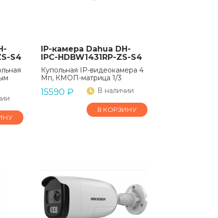
H-
IP-камера Dahua DH-
ZS-S4
IPC-HDBW1431RP-ZS-S4
ольная
Купольная IP-видеокамера 4
ым
Мп, КМОП-матрица 1/3
В наличии
15590
₽
чии
В КОРЗИНУ
ИНУ