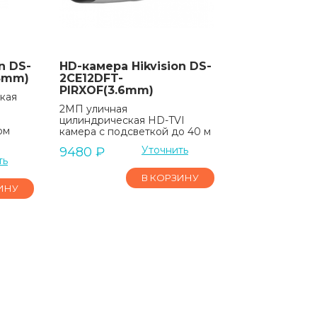
n DS-
HD-камера Hikvision DS-
8mm)
2CE12DFT-
PIRXOF(3.6mm)
кая
2МП уличная
цилиндрическая HD-TVI
ом
камера с подсветкой до 40 м
Уточнить
9480
₽
ть
В КОРЗИНУ
ИНУ