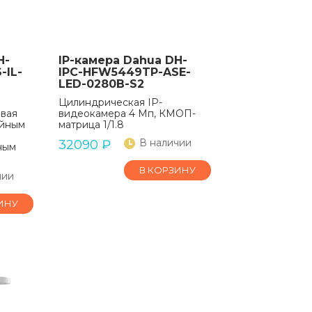
H-
IP-камера Dahua DH-
-IL-
IPC-HFW5449TP-ASE-
LED-0280B-S2
Цилиндрическая IP-
евая
видеокамера 4 Мп, КМОП-
ойным
матрица 1/1.8
В наличии
32090
₽
ным
В КОРЗИНУ
чии
ИНУ