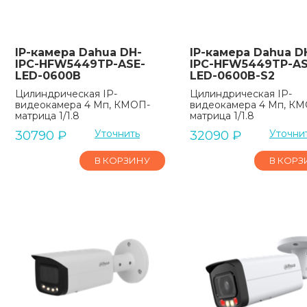
IP-камера Dahua DH-
IP-камера Dahua D
IPC-HFW5449TP-ASE-
IPC-HFW5449TP-AS
LED-0600B
LED-0600B-S2
Цилиндрическая IP-
Цилиндрическая IP-
видеокамера 4 Мп, КМОП-
видеокамера 4 Мп, К
матрица 1/1.8
матрица 1/1.8
Уточнить
Уточни
30790
₽
32090
₽
В КОРЗИНУ
В КОРЗ