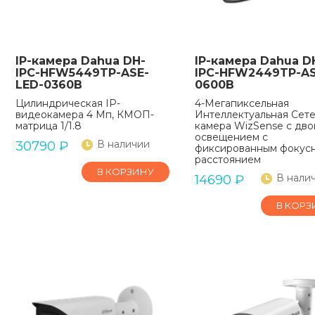
IP-камера Dahua DH-
IP-камера Dahua D
IPC-HFW5449TP-ASE-
IPC-HFW2449TP-AS
LED-0360B
0600B
Цилиндрическая IP-
4-Мегапиксельная
видеокамера 4 Мп, КМОП-
Интеллектуальная Сет
матрица 1/1.8
камера WizSense с дв
освещением с
В наличии
30790
₽
фиксированным фокус
расстоянием
В КОРЗИНУ
В нали
14690
₽
В КОРЗ