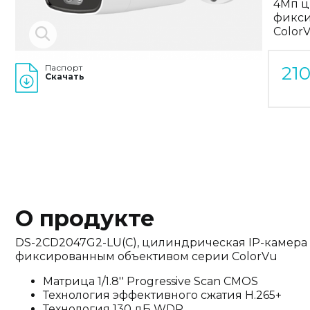
4Мп ц
фикси
Color
Паспорт
21
Скачать
О продукте
DS-2CD2047G2-LU(C), цилиндрическая IP-камера
фиксированным объективом серии ColorVu
Матрица 1/1.8'' Progressive Scan CMOS
Технология эффективного сжатия H.265+
Технология 130 дБ WDR