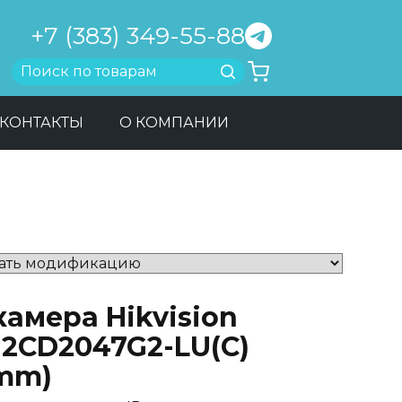
+7 (383) 349-55-88
Найти
КОНТАКТЫ
О КОМПАНИИ
камера Hikvision
-2CD2047G2-LU(C)
 mm)