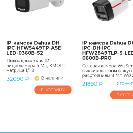
IP-камера Dahua DH-
IP-камера Dahua D
IPC-HFW5449TP-ASE-
IPC-DH-IPC-
LED-0360B-S2
HFW2849TLP-S-LE
0600B-PRO
Цилиндрическая IP-
видеокамера 4 Мп, КМОП-
Сетевая камера WizSen
матрица 1/1.8
фиксированным фокус
расстоянием 8 Мп WizC
В наличии
32090
₽
Уточни
21890
₽
В КОРЗИНУ
В КОРЗ