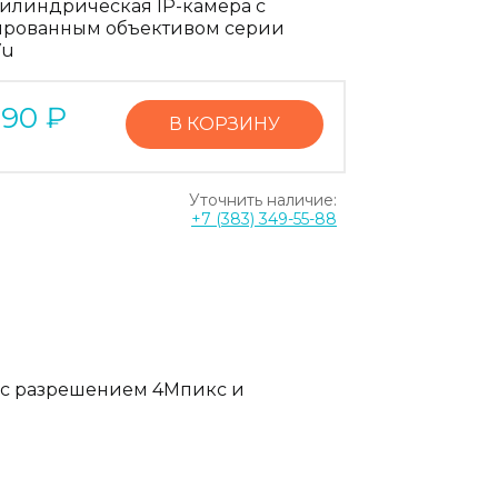
илиндрическая IP-камера с
рованным объективом серии
Vu
090
₽
В КОРЗИНУ
Уточнить наличие:
+7 (383) 349-55-88
 с разрешением 4Мпикс и