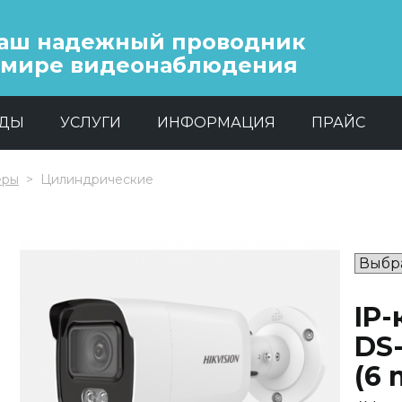
аш надежный проводник
 мире видеонаблюдения
НДЫ
УСЛУГИ
ИНФОРМАЦИЯ
ПРАЙС
еры
Цилиндрические
IP-
DS
(6