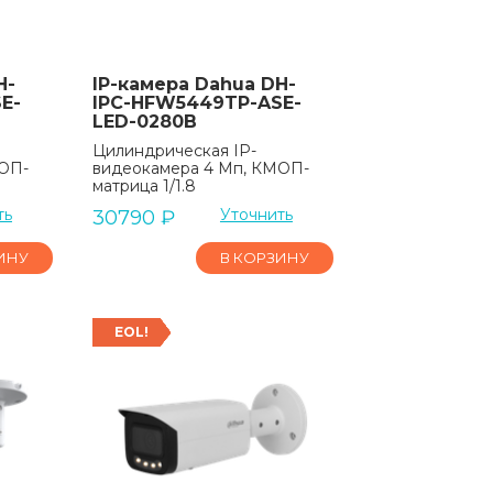
H-
IP-камера Dahua DH-
E-
IPC-HFW5449TP-ASE-
LED-0280B
Цилиндрическая IP-
МОП-
видеокамера 4 Мп, КМОП-
матрица 1/1.8
ть
Уточнить
30790
₽
ИНУ
В КОРЗИНУ
EOL!