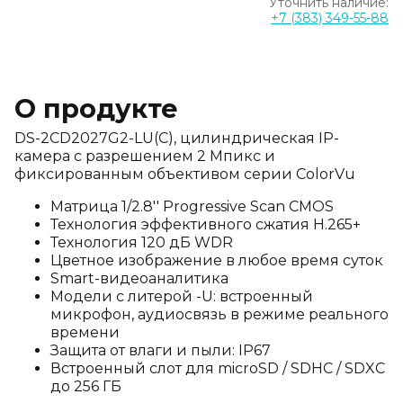
Уточнить наличие:
+7 (383) 349-55-88
О продукте
DS-2CD2027G2-LU(C), цилиндрическая IP-
камера с разрешением 2 Мпикс и
фиксированным объективом серии ColorVu
Матрица 1/2.8'' Progressive Scan CMOS
Технология эффективного сжатия H.265+
Технология 120 дБ WDR
Цветное изображение в любое время суток
Smart-видеоаналитика
Модели с литерой -U: встроенный
микрофон, аудиосвязь в режиме реального
времени
Защита от влаги и пыли: IP67
Встроенный слот для microSD / SDHC / SDXC
до 256 ГБ