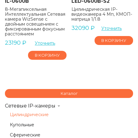
IL-0600B
LED-0600B-S2
8-Мегапиксельная
Цилиндрическая IP-
Интеллектуальная Сетевая
видеокамера 4 Мп, КМОП-
камера WizSense с
матрица 1/1.8
двойным освещением с
32090
₽
Уточнить
фиксированным фокусным
расстоянием
В КОРЗИНУ
23190
₽
Уточнить
В КОРЗИНУ
Каталог
Сетевые IP-камеры
Цилиндрические
Купольные
Сферические