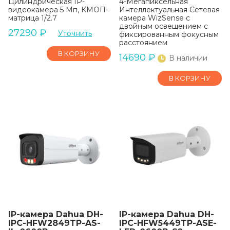
Цилиндрическая IP-
4-Мегапиксельная
видеокамера 5 Мп, КМОП-
Интеллектуальная Сетевая
матрица 1/2.7
камера WizSense с
двойным освещением с
27290
₽
Уточнить
фиксированным фокусным
расстоянием
В КОРЗИНУ
14690
₽
В наличии
В КОРЗИНУ
IP-камера Dahua DH-
IP-камера Dahua DH-
IPC-HFW2849TP-AS-
IPC-HFW5449TP-ASE-