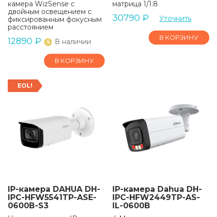
камера WizSense с
матрица 1/1.8
двойным освещением с
30790
₽
Уточнить
фиксированным фокусным
расстоянием
В КОРЗИНУ
12890
₽
В наличии
В КОРЗИНУ
EOL!
IP-камера DAHUA DH-
IP-камера Dahua DH-
IPC-HFW5541TP-ASE-
IPC-HFW2449TP-AS-
0600B-S3
IL-0600B