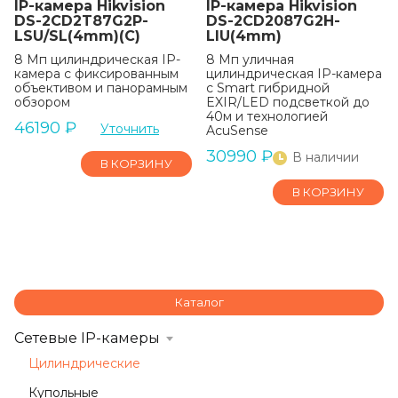
IP-камера Hikvision
IP-камера Hikvision
DS-2CD2T87G2P-
DS-2CD2087G2H-
LSU/SL(4mm)(C)
LIU(4mm)
8 Мп цилиндрическая IP-
8 Мп уличная
камера с фиксированным
цилиндрическая IP-камера
объективом и панорамным
с Smart гибридной
обзором
EXIR/LED подсветкой до
40м и технологией
46190
₽
Уточнить
AcuSense
30990
₽
В наличии
В КОРЗИНУ
В КОРЗИНУ
Каталог
Сетевые IP-камеры
Цилиндрические
Купольные