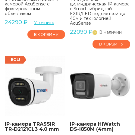
камерой AcuSense с
цилиндрическая IP-камера
фиксированным
с Smart гибридной
объективом
EXIR/LED подсветкой до
40м и технологией
24290
₽
Уточнить
AcuSense
22090
₽
В наличии
В КОРЗИНУ
В КОРЗИНУ
EOL!
IP-камера TRASSIR
IP-камера HiWatch
TR-D2121CL3 4.0 mm
DS-I850M (4mm)