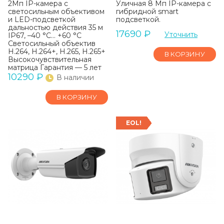
2Мп IP-камера с
Уличная 8 Мп IP-камера с
светосильным объективом
гибридной smart
и LED-подсветкой
подсветкой.
дальностью действия 35 м
17690
₽
Уточнить
IP67, –40 °C… +60 °C
Светосильный объектив
H.264, H.264+, H.265, H.265+
В КОРЗИНУ
Высокочувствительная
матрица Гарантия — 5 лет
10290
₽
В наличии
В КОРЗИНУ
EOL!