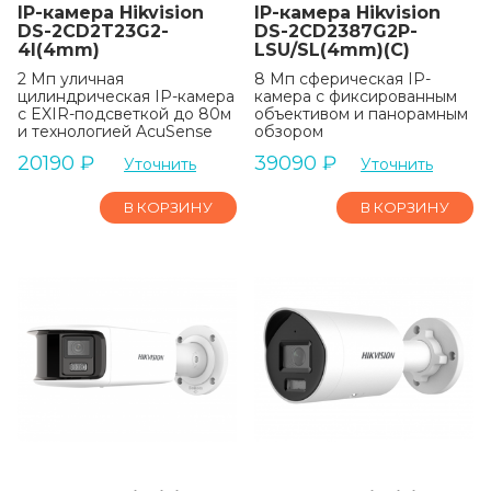
IP-камера Hikvision
IP-камера Hikvision
DS-2CD2T23G2-
DS-2CD2387G2P-
4I(4mm)
LSU/SL(4mm)(C)
2 Мп уличная
8 Мп сферическая IP-
цилиндрическая IP-камера
камера с фиксированным
с EXIR-подсветкой до 80м
объективом и панорамным
и технологией AcuSense
обзором
20190
₽
39090
₽
Уточнить
Уточнить
В КОРЗИНУ
В КОРЗИНУ