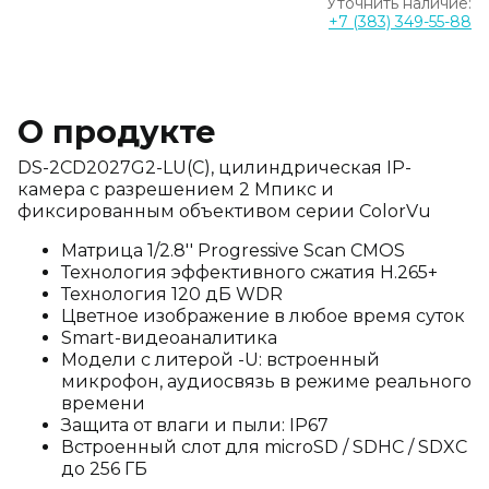
Уточнить наличие:
+7 (383) 349-55-88
О продукте
DS-2CD2027G2-LU(C), цилиндрическая IP-
камера с разрешением 2 Мпикс и
фиксированным объективом серии ColorVu
Матрица 1/2.8'' Progressive Scan CMOS
Технология эффективного сжатия H.265+
Технология 120 дБ WDR
Цветное изображение в любое время суток
Smart-видеоаналитика
Модели с литерой -U: встроенный
микрофон, аудиосвязь в режиме реального
времени
Защита от влаги и пыли: IP67
Встроенный слот для microSD / SDHC / SDXC
до 256 ГБ