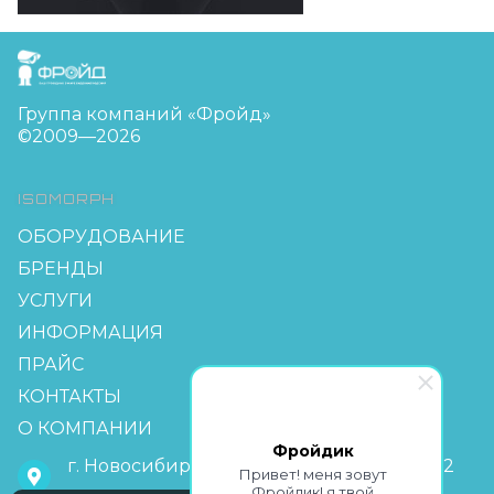
FreudGroup
Группа компаний «Фройд»
©2009—2026
ISOMORPH
ОБОРУДОВАНИЕ
БРЕНДЫ
УСЛУГИ
ИНФОРМАЦИЯ
ПРАЙС
КОНТАКТЫ
О КОМПАНИИ
Фройдик
г. Новосибирск, мкр Горский 63, офис 2-2
Привет! меня зовут
Фройдик! я твой