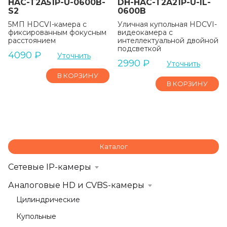
HAC-T2A51P-U-0600B-
DH-HAC-T2A21P-U-IL-
S2
0600B
5МП HDCVI-камера с
Уличная купольная HDCVI-
фиксированным фокусным
видеокамера с
расстоянием
интеллектуальной двойной
подсветкой
4090
₽
Уточнить
2990
₽
Уточнить
В КОРЗИНУ
В КОРЗИНУ
Каталог
Сетевые IP-камеры
Аналоговые HD и CVBS-камеры
Цилиндрические
Купольные