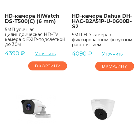
HD-камера HiWatch
HD-камера Dahua DH-
DS-T500(C) (6 mm)
HAC-B2A51P-U-0600B-
S2
5МП уличная
цилиндрическая HD-TVI
5МП HD-камера с
камера с EXIR-подсветкой
фиксированным фокусным
до 30м
расстоянием
4390
₽
4090
₽
Уточнить
Уточнить
В КОРЗИНУ
В КОРЗИНУ