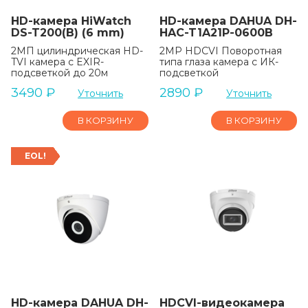
HD-камера HiWatch
HD-камера DAHUA DH-
DS-T200(B) (6 mm)
HAC-T1A21P-0600B
2МП цилиндрическая HD-
2MP HDCVI Поворотная
TVI камера с EXIR-
типа глаза камера с ИК-
подсветкой до 20м
подсветкой
3490
₽
2890
₽
Уточнить
Уточнить
В КОРЗИНУ
В КОРЗИНУ
EOL!
HD-камера DAHUA DH-
HDCVI-видеокамера