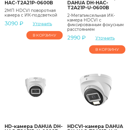
HAC-T2A21P-0600B
DAHUA DH-HAC-
T2A21P-U-0600B
2MП HDCVI поворотная
камера с ИК-подсветкой
2-Мегапиксельная ИК-
камера HDCVI с
3090
₽
Уточнить
фиксированным фокусным
расстоянием
В КОРЗИНУ
2990
₽
Уточнить
В КОРЗИНУ
HD-камера DAHUA DH-
HDCVI-камера DAHUA