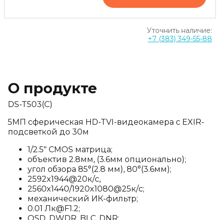
Уточнить наличие:
+7 (383) 349-55-88
О продукте
DS-T503(С)
5МП сферическая HD-TVI-видеокамера с EXIR-
подсветкой до 30м
1/2.5" CMOS матрица;
объектив 2.8мм, (3.6мм опционально);
угол обзора 85°(2.8 мм), 80°(3.6мм);
2592x1944@20к/с,
2560x1440/1920x1080@25к/с;
механический ИК-фильтр;
0.01 Лк@F1.2;
OSD, DWDR, BLC, DNR;