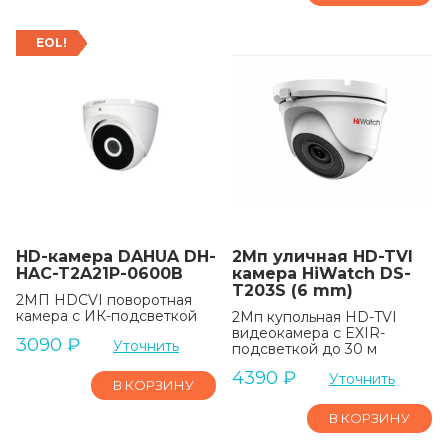
EOL!
HD-камера DAHUA DH-
2Мп уличная HD-TVI
HAC-T2A21P-0600B
камера HiWatch DS-
T203S (6 mm)
2MП HDCVI поворотная
камера с ИК-подсветкой
2Мп купольная HD-TVI
видеокамера с EXIR-
3090
₽
Уточнить
подсветкой до 30 м
4390
₽
Уточнить
В КОРЗИНУ
В КОРЗИНУ