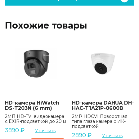
Похожие товары
HD-камера HiWatch
HD-камера DAHUA DH-
DS-T203N (6 mm)
HAC-T1A21P-0600B
2МП HD-TVI видеокамера
2MP HDCVI Поворотная
с EXIR-подсветкой до 20 м
типа глаза камера с ИК-
подсветкой
3890
₽
Уточнить
2890
₽
Уточнить