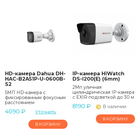
HD-камера Dahua DH-
IP-камера HiWatch
HAC-B2A51P-U-0600B-
DS-I200(E) (6mm)
S2
2Мп уличная
цилиндрическая IP-камера
5МП HD-камера с
с EXIR-подсветкой до 30 м
фиксированным фокусным
расстоянием
8190
₽
В наличии
4090
₽
Уточнить
В КОРЗИНУ
В КОРЗИНУ