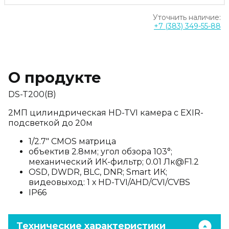
Уточнить наличие:
+7 (383) 349-55-88
О продукте
DS-T200(B)
2МП цилиндрическая HD-TVI камера с EXIR-
подсветкой до 20м
1/2.7" CMOS матрица
объектив 2.8мм; угол обзора 103°;
механический ИК-фильтр; 0.01 Лк@F1.2
OSD, DWDR, BLC, DNR; Smart ИК;
видеовыход: 1 х HD-TVI/AHD/CVI/CVBS
IP66
Технические характеристики