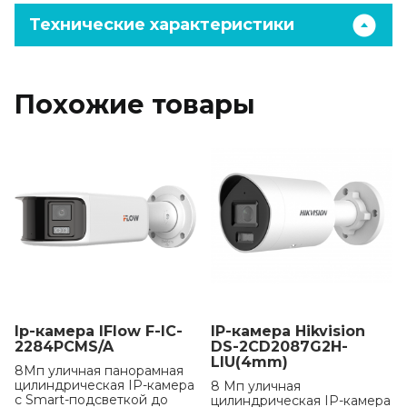
Технические характеристики
Похожие товары
Ip-камера IFlow F-IC-
IP-камера Hikvision
2284PCMS/A
DS-2CD2087G2H-
LIU(4mm)
8Мп уличная панорамная
цилиндрическая IP-камера
8 Мп уличная
с Smart-подсветкой до
цилиндрическая IP-камера