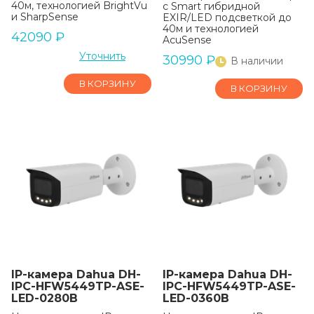
40м, технологией BrightVu
с Smart гибридной
и SharpSense
EXIR/LED подсветкой до
40м и технологией
42090
₽
AcuSense
Уточнить
30990
₽
В наличии
В КОРЗИНУ
В КОРЗИНУ
IP-камера Dahua DH-
IP-камера Dahua DH-
IPC-HFW5449TP-ASE-
IPC-HFW5449TP-ASE-
LED-0280B
LED-0360B