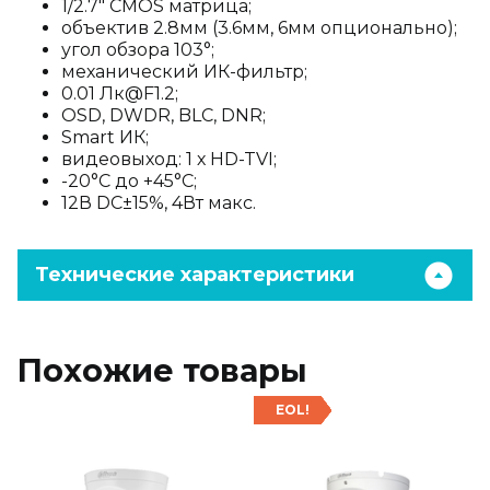
1/2.7" CMOS матрица;
объектив 2.8мм (3.6мм, 6мм опционально);
угол обзора 103°;
механический ИК-фильтр;
0.01 Лк@F1.2;
OSD, DWDR, BLC, DNR;
Smart ИК;
видеовыход: 1 х HD-TVI;
-20°С до +45°С;
12В DC±15%, 4Вт макс.
Технические характеристики
Похожие товары
EOL!