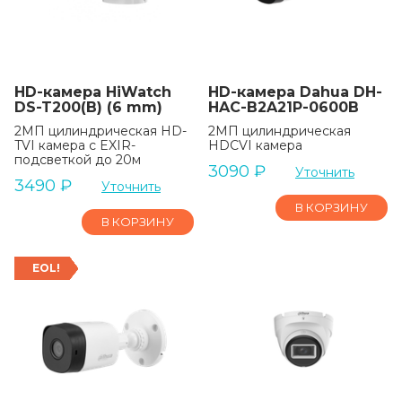
HD-камера HiWatch
HD-камера Dahua DH-
DS-T200(B) (6 mm)
HAC-B2A21P-0600B
2МП цилиндрическая HD-
2MП цилиндрическая
TVI камера с EXIR-
HDCVI камера
подсветкой до 20м
3090
₽
Уточнить
3490
₽
Уточнить
В КОРЗИНУ
В КОРЗИНУ
EOL!