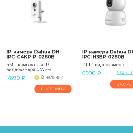
IP-камера Dahua DH-
IP-камера Dahua D
IPC-C4KP-P-0280B
IPC-H3BP-0280B
4МП компактная IP-
PT IP-видеокамера
видеокамера с Wi-Fi
Уточни
6990
₽
В наличии
7690
₽
В КОРЗ
В КОРЗИНУ