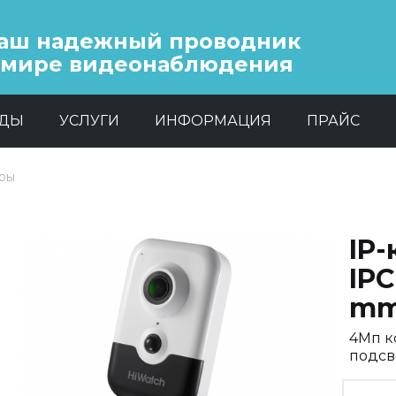
аш надежный проводник
 мире видеонаблюдения
НДЫ
УСЛУГИ
ИНФОРМАЦИЯ
ПРАЙС
еры
IP
IPC
mm
4Мп ко
подсв