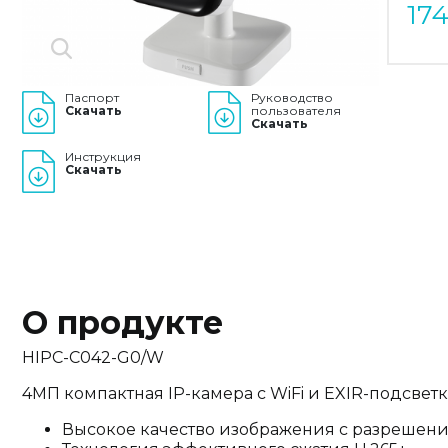
17
Паспорт
Руководство
Скачать
пользователя
Скачать
Инструкция
Скачать
О продукте
HIPC-C042-G0/W
4МП компактная IP-камера с WiFi и EXIR-подсвет
Высокое качество изображения с разрешен