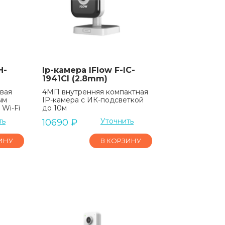
H-
Ip-камера IFlow F-IC-
B
1941CI (2.8mm)
вая
4МП внутренняя компактная
ым
IP-камера c ИК-подсветкой
Wi-Fi
до 10м
ть
Уточнить
10690
₽
ИНУ
В КОРЗИНУ