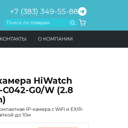
+7 (383) 349-55-88
Найти
КОНТАКТЫ
О КОМПАНИИ
-камера HiWatch
-C042-G0/W (2.8
)
мпактная IP-камера с WiFi и EXIR-
еткой до 10м