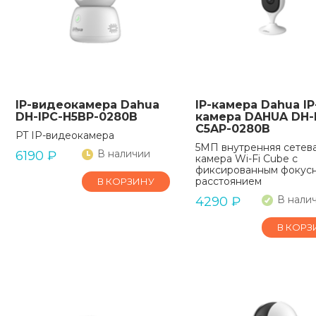
IP-видеокамера Dahua
IP-камера Dahua IP
DH-IPC-H5BP-0280B
камера DAHUA DH-
C5AP-0280B
PT IP-видеокамера
5МП внутренняя сетев
В наличии
6190
₽
камера Wi-Fi Cube с
фиксированным фокус
расстоянием
В КОРЗИНУ
В нали
4290
₽
В КОРЗ