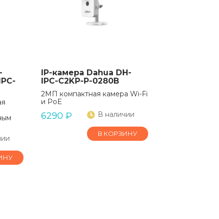
-
IP-камера Dahua DH-
IPC-
IPC-C2KP-P-0280B
2МП компактная камера Wi-Fi
и PoE
ая
В наличии
6290
₽
ным
В КОРЗИНУ
чии
ИНУ