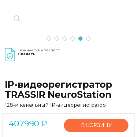
1
2
3
4
5
6
Технический паспорт
Скачать
IP-видеорегистратор
TRASSIR NeuroStation
128-и канальный IP-видеорегистратор
407990
₽
В КОРЗИНУ