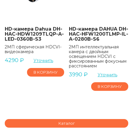
HD-камера Dahua DH-
HD-камера DAHUA DH-
HAC-HDW1209TLQP-A-
HAC-HFW1200TLMP-IL-
LED-0360B-S3
A-0280B-S6
2МП сферическая HDCVI-
2МП интеллектуальная
видеокамера
камера с двойным
освещением HDCVI с
4290
₽
Уточнить
фиксированным фокусным
расстоянием
В КОРЗИНУ
3990
₽
Уточнить
В КОРЗИНУ
Каталог