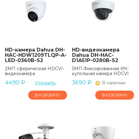
HD-камера Dahua DH-
HD-видеокамера
HAC-HDW1209TLQP-A-
Dahua DH-HAC-
LED-0360B-S2
D1A51P-0280B-S2
2МП сферическая HDCVI-
5МП Фиксированная ИК-
видеокамера
купольная камера HDCVI
4490
₽
3690
₽
Уточнить
В наличии
В КОРЗИНУ
В КОРЗИНУ