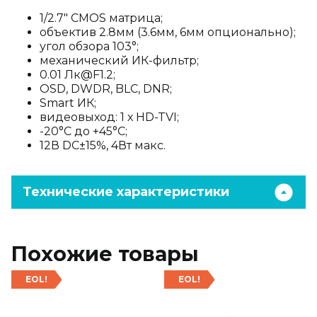
1/2.7" CMOS матрица;
объектив 2.8мм (3.6мм, 6мм опционально);
угол обзора 103°;
механический ИК-фильтр;
0.01 Лк@F1.2;
OSD, DWDR, BLC, DNR;
Smart ИК;
видеовыход: 1 х HD-TVI;
-20°С до +45°С;
12В DC±15%, 4Вт макс.
Технические характеристики
Похожие товары
EOL!
EOL!