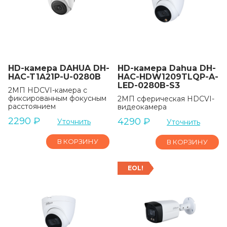
HD-камера DAHUA DH-
HD-камера Dahua DH-
HAC-T1A21P-U-0280B
HAC-HDW1209TLQP-A-
LED-0280B-S3
2МП HDCVI-камера с
фиксированным фокусным
2МП сферическая HDCVI-
расстоянием
видеокамера
2290
₽
4290
₽
Уточнить
Уточнить
В КОРЗИНУ
В КОРЗИНУ
EOL!