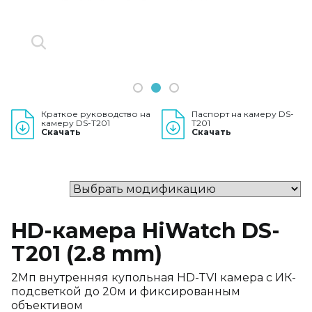
1
2
3
Краткое руководство на
Паспорт на камеру DS-
камеру DS-T201
T201
Скачать
Скачать
HD-камера HiWatch DS-
T201 (2.8 mm)
2Мп внутренняя купольная HD-TVI камера с ИК-
подсветкой до 20м и фиксированным
объективом