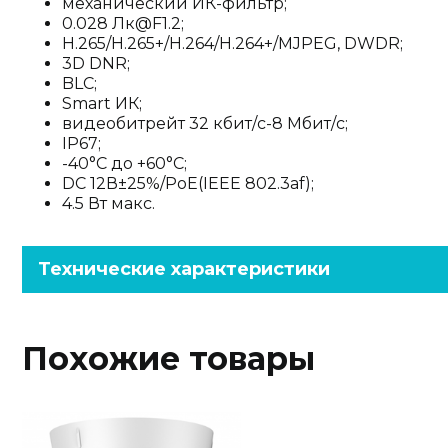
механический ИК-фильтр;
0.028 Лк@F1.2;
H.265/H.265+/H.264/H.264+/MJPEG, DWDR;
3D DNR;
BLC;
Smart ИК;
видеобитрейт 32 кбит/с-8 Мбит/с;
IP67;
-40°C до +60°C;
DC 12В±25%/PoE(IEEE 802.3af);
4.5 Вт макс.
Технические характеристики
Похожие товары