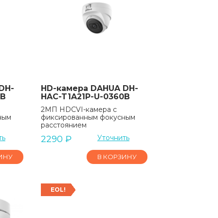
DH-
HD-камера DAHUA DH-
0B
HAC-T1A21P-U-0360B
2МП HDCVI-камера с
ным
фиксированным фокусным
расстоянием
ть
Уточнить
2290
₽
ИНУ
В КОРЗИНУ
EOL!