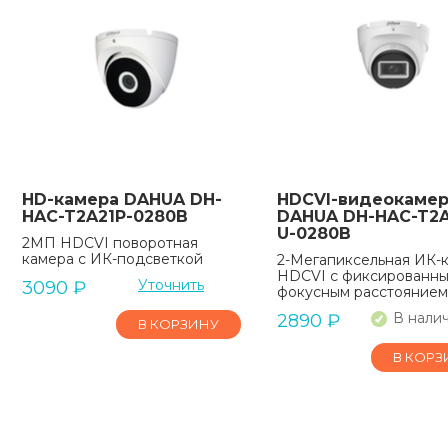
HD-камера DAHUA DH-
HDCVI-видеокаме
HAC-T2A21P-0280B
DAHUA DH-HAC-T2A
U-0280B
2MП HDCVI поворотная
камера с ИК-подсветкой
2-Мегапиксельная ИК-
HDCVI с фиксированн
Уточнить
3090
₽
фокусным расстоянием
В нали
2890
₽
В КОРЗИНУ
В КОРЗ