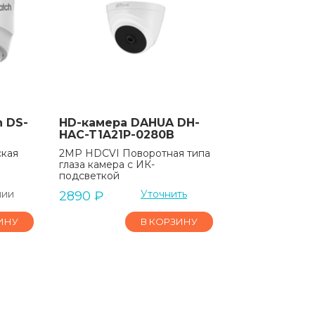
 DS-
HD-камера DAHUA DH-
HAC-T1A21P-0280B
ская
2MP HDCVI Поворотная типа
глаза камера с ИК-
подсветкой
чии
Уточнить
2890
₽
ИНУ
В КОРЗИНУ