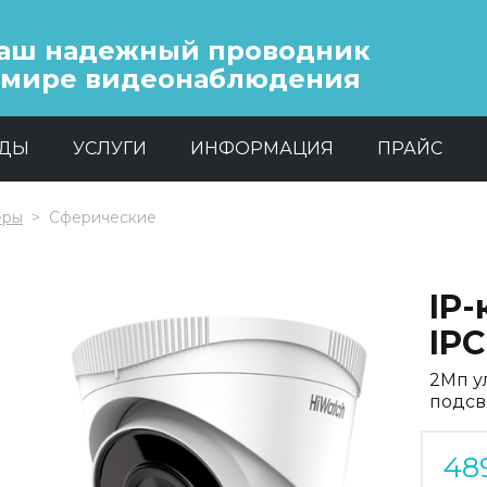
аш надежный проводник
 мире видеонаблюдения
НДЫ
УСЛУГИ
ИНФОРМАЦИЯ
ПРАЙС
еры
Сферические
IP
IPC
2Мп у
подсв
48