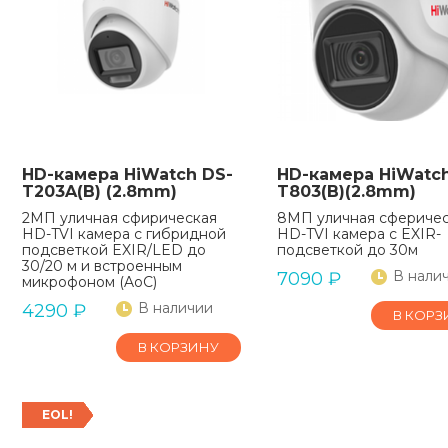
HD-камера HiWatch DS-
HD-камера HiWatch
T203A(B) (2.8mm)
T803(B)(2.8mm)
2МП уличная сфирическая
8МП уличная сфериче
HD-TVI камера с гибридной
HD-TVI камера с EXIR-
подсветкой EXIR/LED до
подсветкой до 30м
30/20 м и встроенным
В нали
7090
₽
микрофоном (AoC)
В наличии
4290
₽
В КОРЗ
В КОРЗИНУ
EOL!