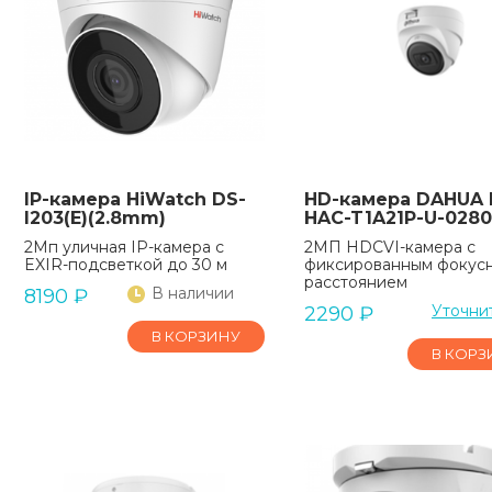
IP-камера HiWatch DS-
HD-камера DAHUA 
I203(E)(2.8mm)
HAC-T1A21P-U-028
2Мп уличная IP-камера с
2МП HDCVI-камера с
EXIR-подсветкой до 30 м
фиксированным фокус
расстоянием
В наличии
8190
₽
Уточни
2290
₽
В КОРЗИНУ
В КОРЗ