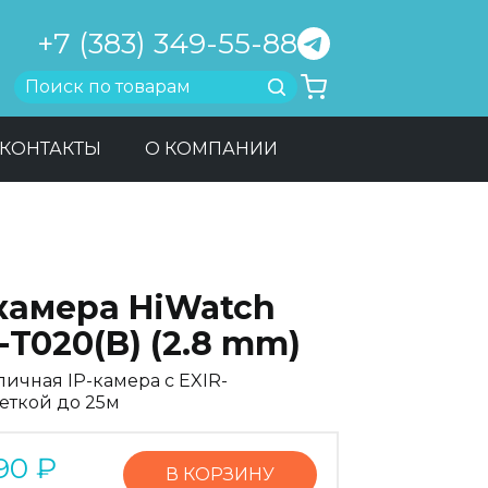
+7 (383) 349-55-88
Найти
КОНТАКТЫ
О КОМПАНИИ
-камера HiWatch
-T020(B) (2.8 mm)
личная IP-камера с EXIR-
еткой до 25м
90
₽
В КОРЗИНУ