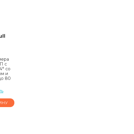
ll
мера
П с
4° со
ом и
до 80
ть
ИНУ