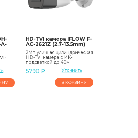
DH-
HD-TVI камера IFLOW F-
-A-
AC-2621Z (2.7-13.5mm)
2Мп уличная цилиндрическая
HD-TVI камера с ИК-
VI-
подсветкой до 40м
Уточнить
ть
5790
₽
В КОРЗИНУ
ИНУ