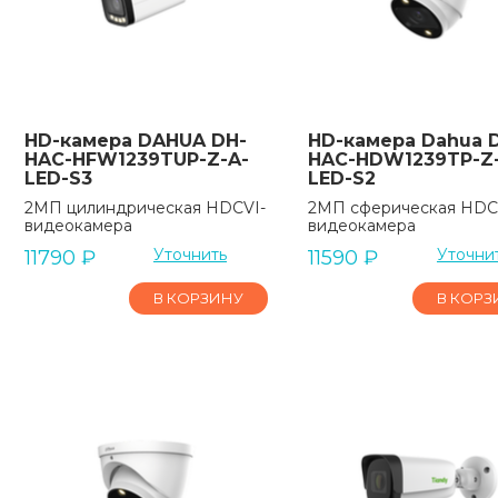
HD-камера DAHUA DH-
HD-камера Dahua 
HAC-HFW1239TUP-Z-A-
HAC-HDW1239TP-Z
LED-S3
LED-S2
2МП цилиндрическая HDCVI-
2МП сферическая HDC
видеокамера
видеокамера
Уточнить
Уточни
11790
₽
11590
₽
В КОРЗИНУ
В КОРЗ