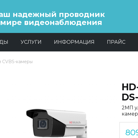
аш надежный проводник
 мире видеонаблюдения
НДЫ
УСЛУГИ
ИНФОРМАЦИЯ
ПРАЙС
и CVBS-камеры
HD
DS
2МП у
камер
80