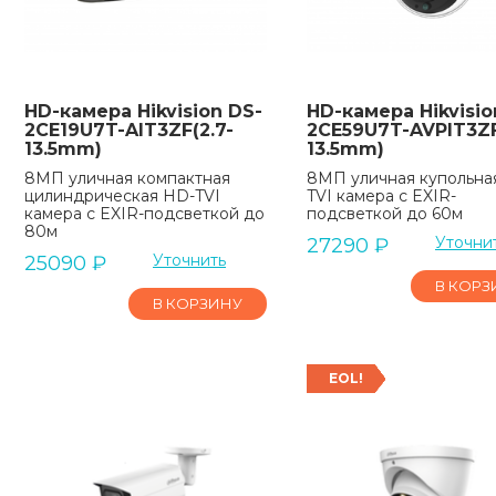
HD-камера Hikvision DS-
HD-камера Hikvisio
2CE19U7T-AIT3ZF(2.7-
2CE59U7T-AVPIT3ZF
13.5mm)
13.5mm)
8МП уличная компактная
8МП уличная купольна
цилиндрическая HD-TVI
TVI камера с EXIR-
камера с EXIR-подсветкой до
подсветкой до 60м
80м
Уточни
27290
₽
Уточнить
25090
₽
В КОРЗ
В КОРЗИНУ
EOL!