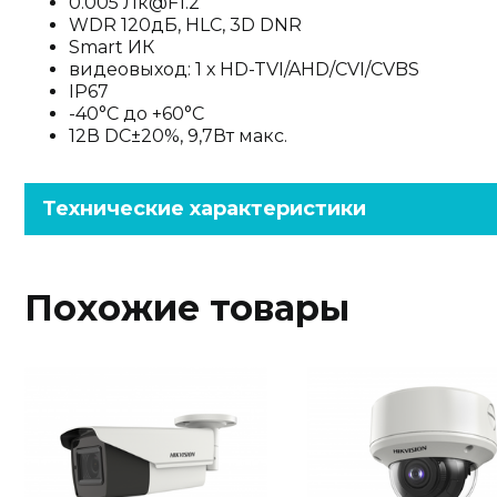
0.005 Лк@F1.2
WDR 120дБ, HLC, 3D DNR
Smart ИК
видеовыход: 1 х HD-TVI/AHD/CVI/CVBS
IP67
-40°С до +60°С
12В DC±20%, 9,7Вт макс.
Технические характеристики
Похожие товары