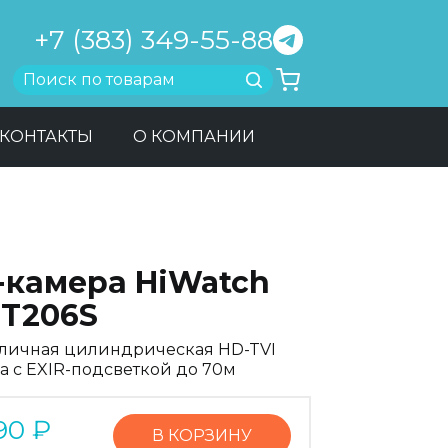
+7 (383) 349-55-88
Найти
КОНТАКТЫ
О КОМПАНИИ
-камера HiWatch
-T206S
личная цилиндрическая HD-TVI
а с EXIR-подсветкой до 70м
90
₽
В КОРЗИНУ