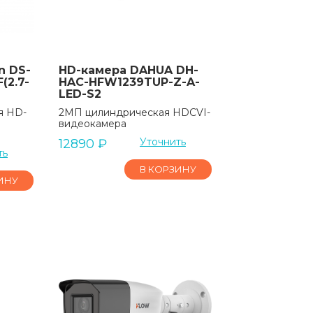
n DS-
HD-камера DAHUA DH-
(2.7-
HAC-HFW1239TUP-Z-A-
LED-S2
я HD-
2МП цилиндрическая HDCVI-
видеокамера
Уточнить
12890
₽
ть
В КОРЗИНУ
ИНУ