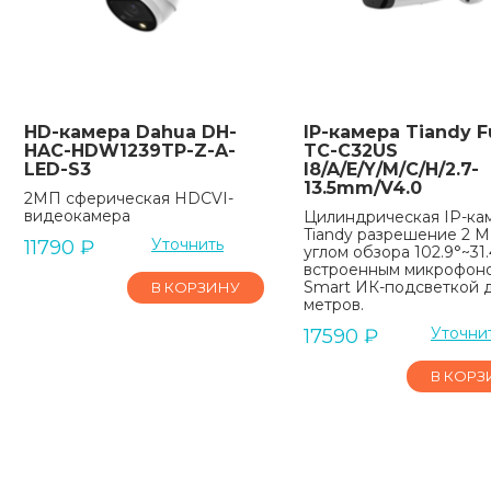
HD-камера Dahua DH-
IP-камера Tiandy Fu
HAC-HDW1239TP-Z-A-
TC-C32US
LED-S3
I8/A/E/Y/M/C/H/2.7-
13.5mm/V4.0
2МП сферическая HDCVI-
видеокамера
Цилиндрическая IP-ка
Tiandy разрешение 2 М
Уточнить
11790
₽
углом обзора 102.9°~31.
встроенным микрофон
Smart ИК-подсветкой 
В КОРЗИНУ
метров.
Уточни
17590
₽
В КОРЗ