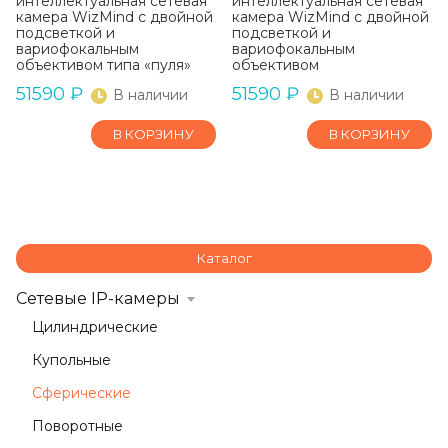
интеллектуальная сетевая
интеллектуальная сетевая
камера WizMind с двойной
камера WizMind с двойной
подсветкой и
подсветкой и
вариофокальным
вариофокальным
объективом типа «пуля»
объективом
51590
₽
51590
₽
В наличии
В наличии
В КОРЗИНУ
В КОРЗИНУ
Каталог
Сетевые IP-камеры
Цилиндрические
Купольные
Сферические
Поворотные