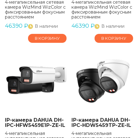
4-мегапиксельная сетевая
4-мегапиксельная сетевая
камера WizMind WizColor с
камера WizMind WizColor с
фиксированным фокусным
фиксированным фокусным
расстоянием
расстоянием
46390
₽
46390
₽
В наличии
В наличии
В КОРЗИНУ
В КОРЗИНУ
IP-камера DAHUA DH-
IP-камера DAHUA DH-
IPC-HFW5459E1P-ZE-IL
IPC-HDW5459TP-ZE-IL
4-мегапиксельная
4-мегапиксельная