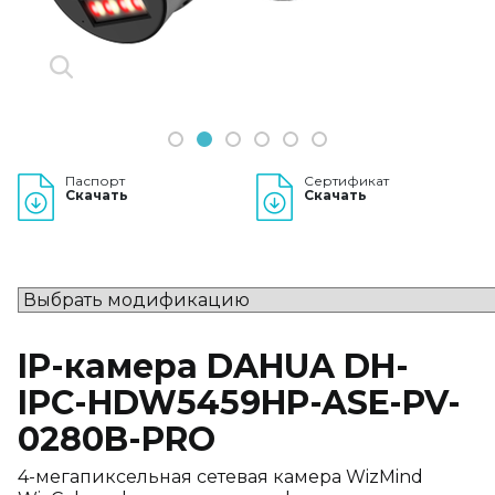
1
2
3
4
5
6
Паспорт
Сертификат
Скачать
Скачать
IP-камера DAHUA DH-
IPC-HDW5459HP-ASE-PV-
0280B-PRO
4-мегапиксельная сетевая камера WizMind