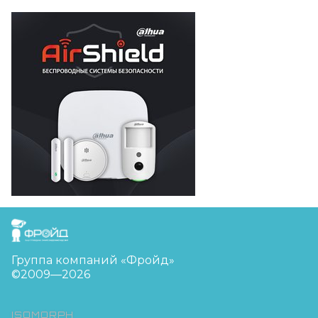
FreudGroup
Группа компаний «Фройд»
©2009—2026
ISOMORPH