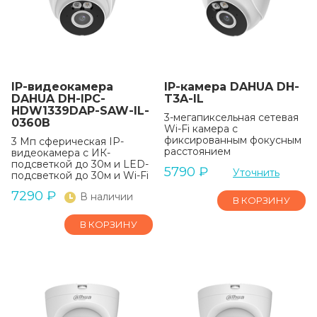
IP-видеокамера
IP-камера DAHUA DH-
DAHUA DH-IPC-
T3A-IL
HDW1339DAP-SAW-IL-
3-мегапиксельная сетевая
0360B
Wi-Fi камера с
фиксированным фокусным
3 Мп сферическая IP-
расстоянием
видеокамера с ИК-
подсветкой до 30м и LED-
5790
₽
Уточнить
подсветкой до 30м и Wi-Fi
7290
₽
В наличии
В КОРЗИНУ
В КОРЗИНУ