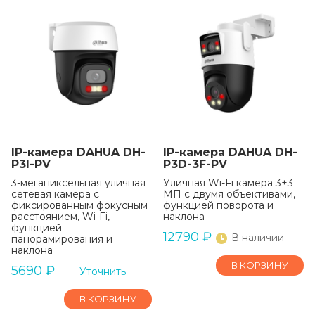
IP-камера DAHUA DH-
IP-камера DAHUA DH-
P3I-PV
P3D-3F-PV
3-мегапиксельная уличная
Уличная Wi-Fi камера 3+3
сетевая камера с
МП с двумя объективами,
фиксированным фокусным
функцией поворота и
расстоянием, Wi-Fi,
наклона
функцией
12790
₽
В наличии
панорамирования и
наклона
В КОРЗИНУ
5690
₽
Уточнить
В КОРЗИНУ