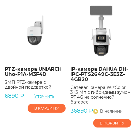
PTZ-камера UNIARCH
IP-камера DAHUA DH-
Uho-P1A-M3F4D
IPC-PTS2649C-3E3Z-
4GB20
3МП PTZ-камера с
двойной подсветкой
Сетевая камера WizColor
3+3 Мп с гибридным зумом
6890
₽
Уточнить
PT 4G на солнечной
батарее
В КОРЗИНУ
36890
₽
В наличии
В КОРЗИНУ