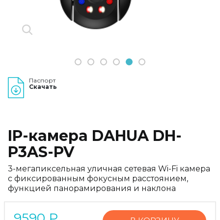
1
2
3
4
5
6
Паспорт
Скачать
IP-камера DAHUA DH-
P3AS-PV
3-мегапиксельная уличная сетевая Wi-Fi камера
с фиксированным фокусным расстоянием,
функцией панорамирования и наклона
9590
₽