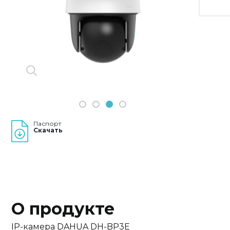
Previous
Next
1
2
3
4
Паспорт
Скачать
О продукте
IP-камера DAHUA DH-BP3E