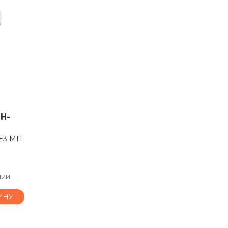
H-
3+3 МП
чии
ИНУ