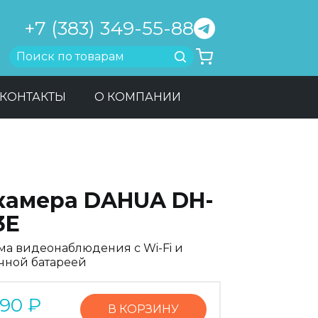
+7 (383) 349-55-88
Найти
КОНТАКТЫ
О КОМПАНИИ
-камера DAHUA DH-
3E
ма видеонаблюдения с Wi-Fi и
чной батареей
290
₽
В КОРЗИНУ