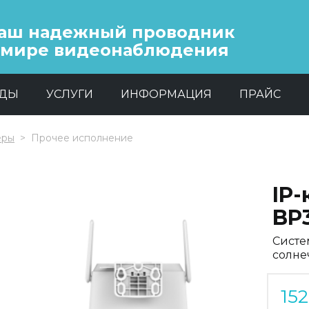
аш надежный проводник
 мире видеонаблюдения
НДЫ
УСЛУГИ
ИНФОРМАЦИЯ
ПРАЙС
еры
Прочее исполнение
IP
BP
Систе
солне
15