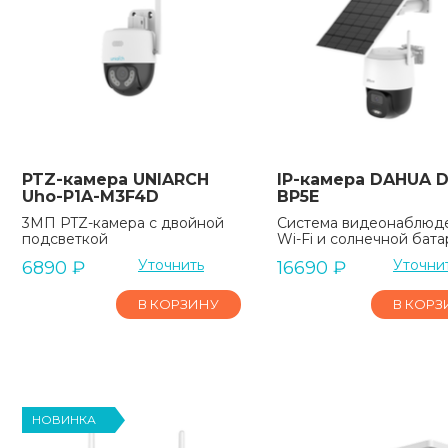
PTZ-камера UNIARCH
IP-камера DAHUA D
Uho-P1A-M3F4D
BP5E
3МП PTZ-камера с двойной
Система видеонаблюд
подсветкой
Wi-Fi и солнечной бат
Уточнить
Уточни
6890
₽
16690
₽
В КОРЗИНУ
В КОРЗ
НОВИНКА