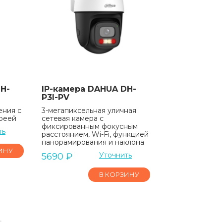
H-
IP-камера DAHUA DH-
P3I-PV
ения с
3-мегапиксельная уличная
ареей
сетевая камера с
фиксированным фокусным
ть
расстоянием, Wi-Fi, функцией
панорамирования и наклона
ИНУ
Уточнить
5690
₽
В КОРЗИНУ