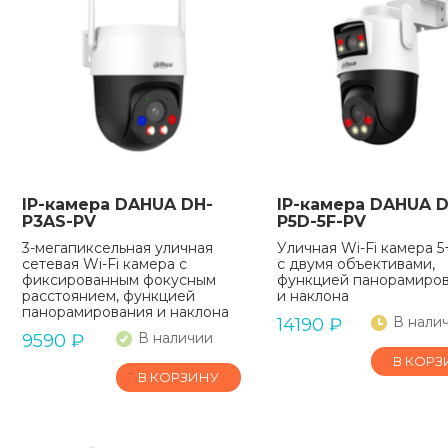
IP-камера DAHUA DH-
IP-камера DAHUA D
P3AS-PV
P5D-5F-PV
3-мегапиксельная уличная
Уличная Wi-Fi камера 
сетевая Wi-Fi камера с
с двумя объективами,
фиксированным фокусным
функцией панорамиро
расстоянием, функцией
и наклона
панорамирования и наклона
В нали
14190
₽
В наличии
9590
₽
В КОРЗ
В КОРЗИНУ