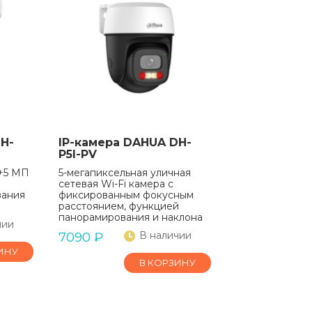
H-
IP-камера DAHUA DH-
P5I-PV
5+5 МП
5-мегапиксельная уличная
сетевая Wi-Fi камера с
вания
фиксированным фокусным
расстоянием, функцией
панорамирования и наклона
чии
В наличии
7090
₽
ИНУ
В КОРЗИНУ