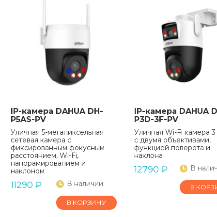
IP-камера DAHUA DH-
IP-камера DAHUA D
P5AS-PV
P3D-3F-PV
Уличная 5-мегапиксельная
Уличная Wi-Fi камера 
сетевая камера с
с двумя объективами,
фиксированным фокусным
функцией поворота и
расстоянием, Wi-Fi,
наклона
панорамированием и
В нали
12790
₽
наклоном
В наличии
11290
₽
В КОРЗ
В КОРЗИНУ