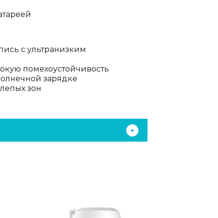
атареей
пись с ультранизким
ысокую помехоустойчивость
солнечной зарядке
слепых зон