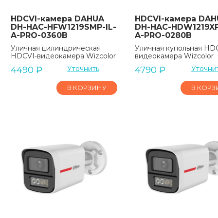
HDCVI-камера DAHUA
HDCVI-камера DAH
DH-HAC-HFW1219SMP-IL-
DH-HAC-HDW1219XP
A-PRO-0360B
A-PRO-0280B
Уличная цилиндрическая
Уличная купольная HD
HDCVI-видеокамера Wizcolor
видеокамера Wizcolor
Уточнить
Уточни
4490
₽
4790
₽
В КОРЗИНУ
В КОРЗ