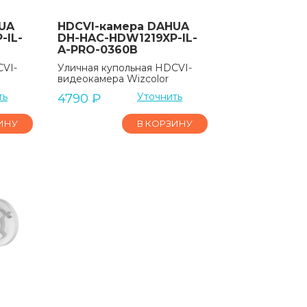
UA
HDCVI-камера DAHUA
-IL-
DH-HAC-HDW1219XP-IL-
A-PRO-0360B
CVI-
Уличная купольная HDCVI-
видеокамера Wizcolor
ть
Уточнить
4790
₽
ИНУ
В КОРЗИНУ