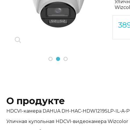
Уличн
Previous
Wizcol
Next
38
1
2
3
О продукте
HDCVI-камера DAHUA DH-HAC-HDW1219SLP-IL-A-
Уличная купольная HDCVI-видеокамера Wizcolor