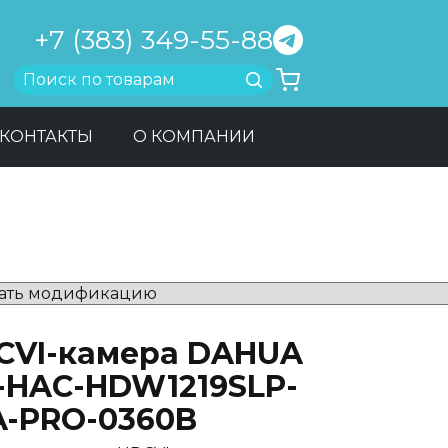
+7 (383) 349-55-88
Найти
КОНТАКТЫ
О КОМПАНИИ
CVI-камера DAHUA
-HAC-HDW1219SLP-
-A-PRO-0360B