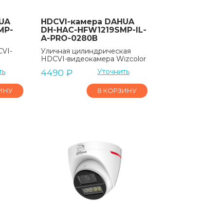
UA
HDCVI-камера DAHUA
MP-
DH-HAC-HFW1219SMP-IL-
A-PRO-0280B
CVI-
Уличная цилиндрическая
HDCVI-видеокамера Wizcolor
ть
Уточнить
4490
₽
ИНУ
В КОРЗИНУ