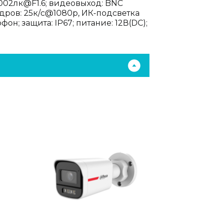
0002лк@F1.6; видеовыход: BNC
дров: 25к/с@1080p, ИК-подсветка
н; защита: IP67; питание: 12В(DC);