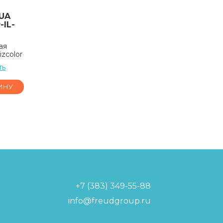
UA
IL-
ая
zcolor
ть
ИНУ
+7 (383) 349-55-88
info@freudgroup.ru