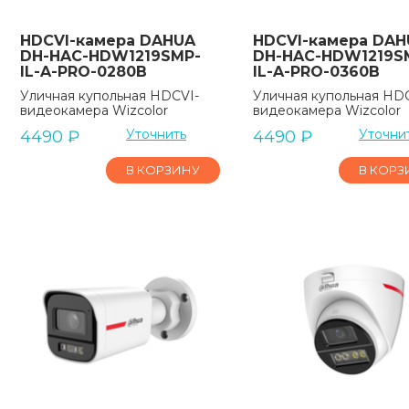
HDCVI-камера DAHUA
HDCVI-камера DAH
DH-HAC-HDW1219SMP-
DH-HAC-HDW1219S
IL-A-PRO-0280B
IL-A-PRO-0360B
Уличная купольная HDCVI-
Уличная купольная HD
видеокамера Wizcolor
видеокамера Wizcolor
Уточнить
Уточни
4490
₽
4490
₽
В КОРЗИНУ
В КОРЗ