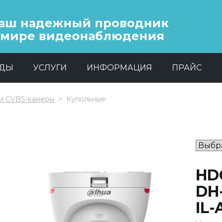
аш надежный проводник
 мире видеонаблюдения
НДЫ
УСЛУГИ
ИНФОРМАЦИЯ
ПРАЙС
и CVBS-камеры
Купольные
HD
DH
IL