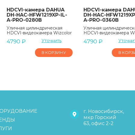
HDCVI-камера DAHUA
HDCVI-камера DAH
DH-HAC-HFW1219XP-IL-
DH-HAC-HFW1219XP-
A-PRO-0280B
A-PRO-0360B
Уличная цилиндрическая
Уличная цилиндрическ
HDCVI-видеокамера Wizcolor
HDCVI-видеокамера Wi
Уточнить
Уточни
4790
₽
4790
₽
В КОРЗИНУ
В КОРЗ
ОРУДОВАНИЕ
г. Новосибирск,
мкр Горский
ЕНДЫ
63, офис 2-2
ЛУГИ