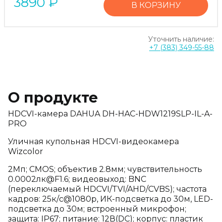
3890
₽
В КОРЗИНУ
Уточнить наличие:
+7 (383) 349-55-88
О продукте
HDCVI-камера DAHUA DH-HAC-HDW1219SLP-IL-A-
PRO
Уличная купольная HDCVI-видеокамера
Wizcolor
2Mп; CMOS; объектив 2.8мм; чувствительность
0.0002лк@F1.6; видеовыход: BNC
(переключаемый HDCVI/TVI/AHD/CVBS); частота
кадров: 25к/с@1080p, ИК-подсветка до 30м, LED-
подсветка до 30м; встроенный микрофон;
защита: IP67; питание: 12В(DC); корпус: пластик