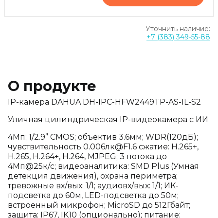
Уточнить наличие:
+7 (383) 349-55-88
О продукте
IP-камера DAHUA DH-IPC-HFW2449TP-AS-IL-S2
Уличная цилиндрическая IP-видеокамера с ИИ
4Мп; 1/2.9” CMOS; объектив 3.6мм; WDR(120дБ);
чувствительность 0.006лк@F1.6 сжатие: H.265+,
H.265, H.264+, H.264, MJPEG; 3 потока до
4Мп@25к/с; видеоаналитика: SMD Plus (Умная
детекция движения), охрана периметра;
тревожные вх/вых: 1/1; аудиовх/вых: 1/1; ИК-
подсветка до 60м, LED-подсветка до 50м;
встроенный микрофон; MicroSD до 512Гбайт;
защита: IP67, IK10 (опционально); питание: