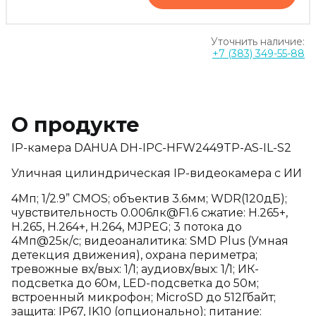
Уточнить наличие:
+7 (383) 349-55-88
О продукте
IP-камера DAHUA DH-IPC-HFW2449TP-AS-IL-S2
Уличная цилиндрическая IP-видеокамера с ИИ
4Мп; 1/2.9” CMOS; объектив 3.6мм; WDR(120дБ);
чувствительность 0.006лк@F1.6 сжатие: H.265+,
H.265, H.264+, H.264, MJPEG; 3 потока до
4Мп@25к/с; видеоаналитика: SMD Plus (Умная
детекция движения), охрана периметра;
тревожные вх/вых: 1/1; аудиовх/вых: 1/1; ИК-
подсветка до 60м, LED-подсветка до 50м;
встроенный микрофон; MicroSD до 512Гбайт;
защита: IP67, IK10 (опционально); питание: