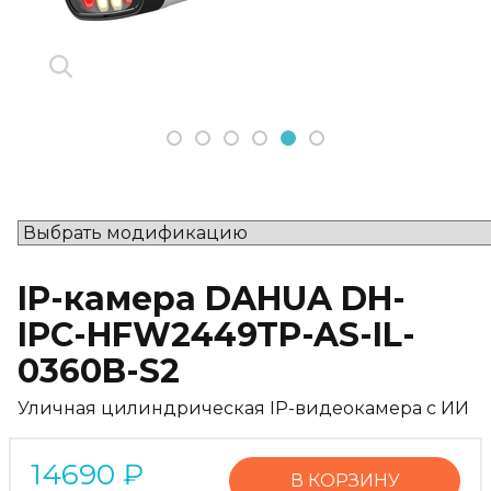
1
2
3
4
5
6
IP-камера DAHUA DH-
IPC-HFW2449TP-AS-IL-
0360B-S2
Уличная цилиндрическая IP-видеокамера с ИИ
14690
₽
В КОРЗИНУ