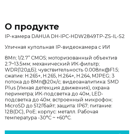
О продукте
IP-камера DAHUA DH-IPC-HDW2849TP-ZS-IL-S2
Уличная купольная IP-видеокамера с ИИ
8Мп; 1/2.7” CMOS; моторизованный объектив
2.7~13.5мм; механический ИК-фильтр;
WDR(120дБ); чувствительность 0.008лк@F1.5;
сжатие: H.265+, H.265, H.264+, H.264, MJPEG; 3
потока до 8Мп@20к/с; видеоаналитика: SMD
Plus (Умная детекция движения), охрана
периметра; ИК-подсветка до 40м, LED-
подсветка до 40м; встроенный микрофон;
MicroSD до 512Гбайт; защита: IP67; питание:
12В(DC), PoE; корпус: металл. Рабочая
температура -30°C ~ +60°C.