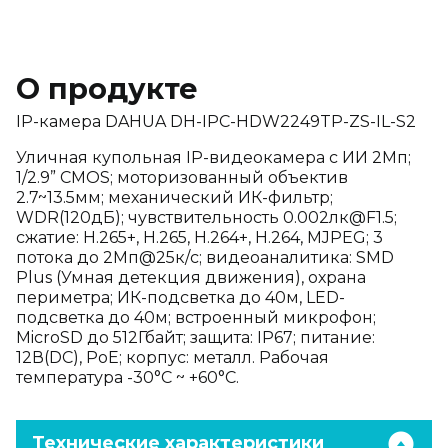
О продукте
IP-камера DAHUA DH-IPC-HDW2249TP-ZS-IL-S2
Уличная купольная IP-видеокамера с ИИ 2Мп;
1/2.9” CMOS; моторизованный объектив
2.7~13.5мм; механический ИК-фильтр;
WDR(120дБ); чувствительность 0.002лк@F1.5;
сжатие: H.265+, H.265, H.264+, H.264, MJPEG; 3
потока до 2Мп@25к/с; видеоаналитика: SMD
Plus (Умная детекция движения), охрана
периметра; ИК-подсветка до 40м, LED-
подсветка до 40м; встроенный микрофон;
MicroSD до 512Гбайт; защита: IP67; питание:
12В(DC), PoE; корпус: металл. Рабочая
температура -30°C ~ +60°C.
Технические характеристики