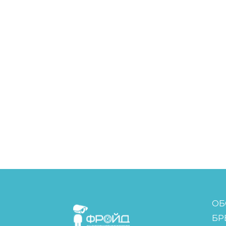
FreudGroup
ОБ
БР