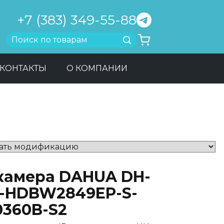
+7 (383) 349-55-88
Найти
КОНТАКТЫ
О КОМПАНИИ
-камера DAHUA DH-
C-HDBW2849EP-S-
0360B-S2