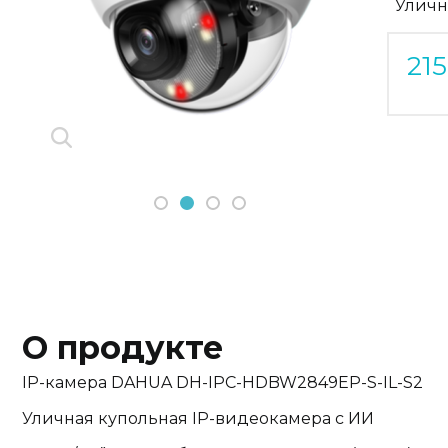
Уличн
Previous
Next
21
1
2
3
4
О продукте
IP-камера DAHUA DH-IPC-HDBW2849EP-S-IL-S2
Уличная купольная IP-видеокамера с ИИ