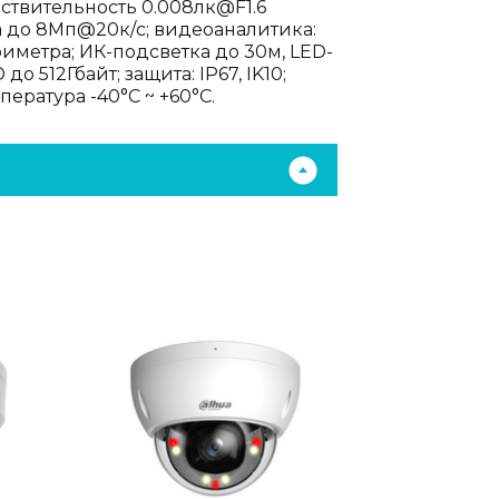
вствительность 0.008лк@F1.6
тока до 8Мп@20к/с; видеоаналитика:
иметра; ИК-подсветка до 30м, LED-
 512Гбайт; защита: IP67, IK10;
пература -40°C ~ +60°C.