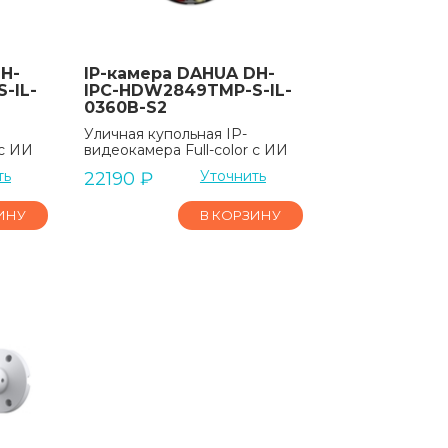
H-
IP-камера DAHUA DH-
-IL-
IPC-HDW2849TMP-S-IL-
0360B-S2
Уличная купольная IP-
 с ИИ
видеокамера Full-color с ИИ
ть
Уточнить
22190
₽
ИНУ
В КОРЗИНУ