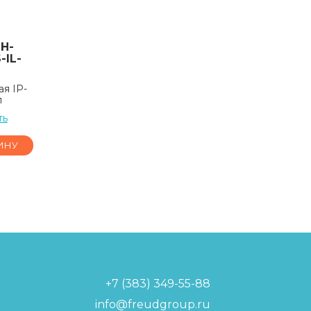
H-
-IL-
я IP-
п
ть
ИНУ
+7 (383) 349-55-88
info@freudgroup.ru