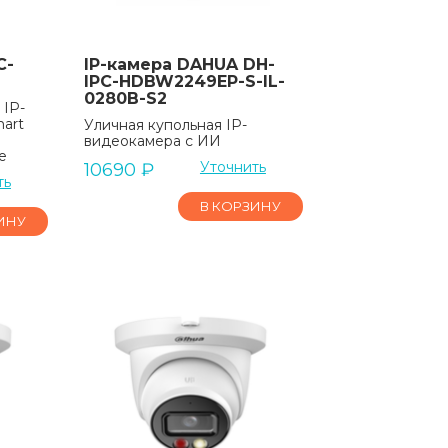
C-
IP-камера DAHUA DH-
IPC-HDBW2249EP-S-IL-
0280B-S2
 IP-
art
Уличная купольная IP-
видеокамера с ИИ
e
Уточнить
10690
₽
ть
В КОРЗИНУ
ИНУ