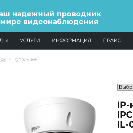
аш надежный проводник
 мире видеонаблюдения
НДЫ
УСЛУГИ
ИНФОРМАЦИЯ
ПРАЙС
еры
Купольные
IP
IP
IL-