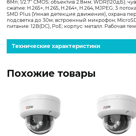
8Мп; 1/2.7” CMOS; объектив 2.8мм; WDR(120дБ); чу
сжатие: H.265+, H.265, H.264+, H.264, MJPEG; 3 по
SMD Plus (Умная детекция движения), охрана пер
подсветка до 30м; встроенный микрофон; MicroSD до
питание: 12В(DC), PoE; корпус: металл. Рабочая тем
Технические характеристики
Похожие товары