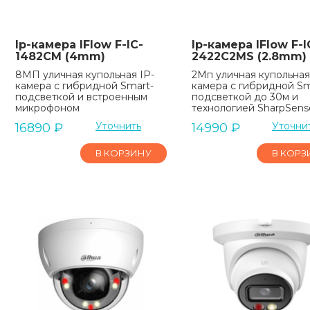
Ip-камера IFlow F-IC-
Ip-камера IFlow F-I
1482CM (4mm)
2422C2MS (2.8mm)
8МП уличная купольная IP-
2Мп уличная купольная
камера с гибридной Smart-
камера с гибридной Sm
подсветкой и встроенным
подсветкой до 30м и
микрофоном
технологией SharpSens
Уточнить
Уточни
16890
₽
14990
₽
В КОРЗИНУ
В КОРЗ