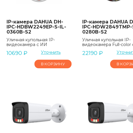
IP-камера DAHUA DH-
IP-камера DAHUA D
IPC-HDBW2249EP-S-IL-
IPC-HDW2849TMP-S
0360B-S2
0280B-S2
Уличная купольная IP-
Уличная купольная IP-
видеокамера с ИИ
видеокамера Full-color
Уточнить
Уточни
10690
₽
22190
₽
В КОРЗИНУ
В КОРЗ