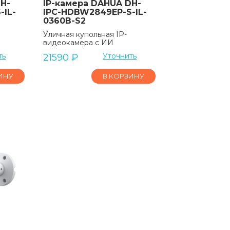
H-
IP-камера DAHUA DH-
-IL-
IPC-HDBW2849EP-S-IL-
0360B-S2
Уличная купольная IP-
видеокамера с ИИ
ть
Уточнить
21590
₽
ИНУ
В КОРЗИНУ