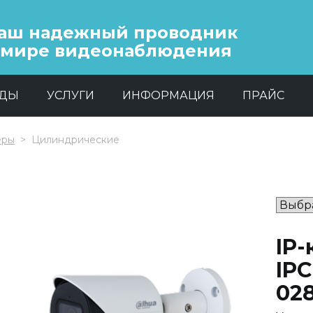
аш надежный проводник
 мире видеонаблюдения
НДЫ
УСЛУГИ
ИНФОРМАЦИЯ
ПРАЙС
еры
Цилиндрические
IP
IP
02