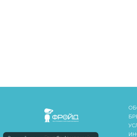
FreudGroup
ОБ
БР
УС
ИН