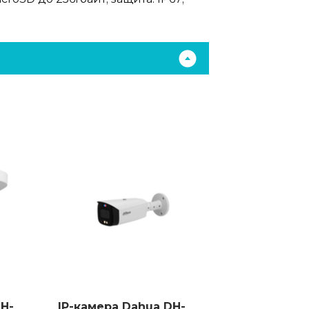
H-
IP-камера Dahua DH-