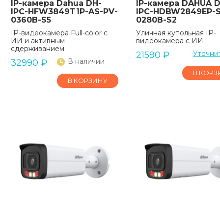
IP-камера Dahua DH-
IP-камера DAHUA D
IPC-HFW3849T1P-AS-PV-
IPC-HDBW2849EP-S
0360B-S5
0280B-S2
IP-видеокамера Full-color с
Уличная купольная IP-
ИИ и активным
видеокамера с ИИ
сдерживанием
Уточни
21590
₽
В наличии
32990
₽
В КОРЗ
В КОРЗИНУ