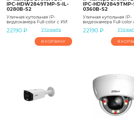
IPC-HDW2849TMP-S-IL-
IPC-HDW2849TMP-S
0280B-S2
0360B-S2
Уличная купольная IP-
Уличная купольная IP-
видеокамера Full-color с ИИ
видеокамера Full-color
Уточнить
Уточни
22190
₽
22190
₽
В КОРЗИНУ
В КОРЗ