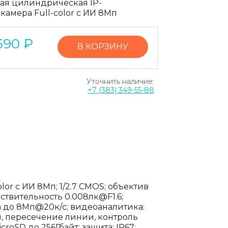
ая цилиндрическая IP-
камера Full-color с ИИ 8Мп
590
₽
В КОРЗИНУ
Уточнить наличие:
+7 (383) 349-55-88
or с ИИ 8Мп; 1/2.7 CMOS; объектив
ствительность 0.008лк@F1.6;
тока до 8Мп@20к/с; видеоаналитика:
, пересечение линии, контроль
roSD до 256Гбайт; защита: IP67;