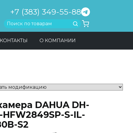
+7 (383) 349-55-88
Найти
КОНТАКТЫ
О КОМПАНИИ
-камера DAHUA DH-
C-HFW2849SP-S-IL-
80B-S2