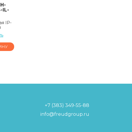
H-
-IL-
я IP-
п
ть
ИНУ
+7 (383) 349-55-88
info@freudgroup.ru