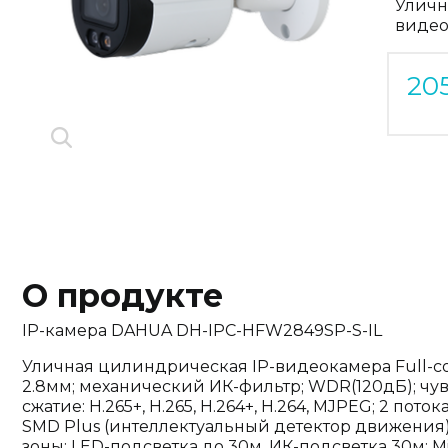
Уличн
видео
20
О продукте
IP-камера DAHUA DH-IPC-HFW2849SP-S-IL
Уличная цилиндрическая IP-видеокамера Full-col
2.8мм; механический ИК-фильтр; WDR(120дБ); чув
сжатие: H.265+, H.265, H.264+, H.264, MJPEG; 2 по
SMD Plus (интеллектуальный детектор движения)
зоны; LED-подсветка до 30м, ИК-подсветка 30м; Mic