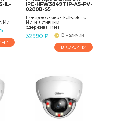
-IL-
IPC-HFW3849T1P-AS-PV-
0280B-S5
IP-видеокамера Full-color с
 с ИИ
ИИ и активным
сдерживанием
ть
В наличии
32990
₽
ИНУ
В КОРЗИНУ