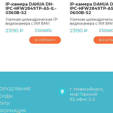
IP-камера DAHUA DH-
IP-камера DAHUA D
IPC-HFW2849TP-AS-IL-
IPC-HFW2849TP-AS
0360B-S2
0600B-S2
Уличная цилиндрическая IP-
Уличная цилиндрическа
видеокамера с ИИ 8Мп
видеокамера с ИИ 8М
Уточнить
Уточни
23190
₽
23190
₽
В КОРЗИНУ
В КОРЗ
ОРУДОВАНИЕ
г. Новосибирск,
мкр Горский
ЕНДЫ
63, офис 2-2
ЛУГИ
ФОРМАЦИЯ