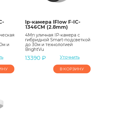
C-
Ip-камера IFlow F-IC-
1346CM (2.8mm)
ческая
4Мп уличная IP-камера с
гибридной Smart-подсветкой
0м и
до 30м и технологией
BrightVu
ть
Уточнить
13390
₽
ИНУ
В КОРЗИНУ