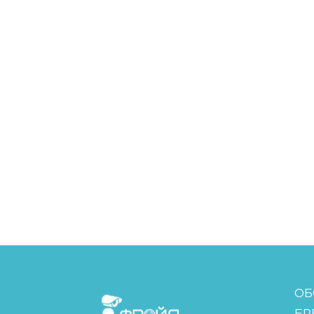
FreudGroup
ОБ
БР