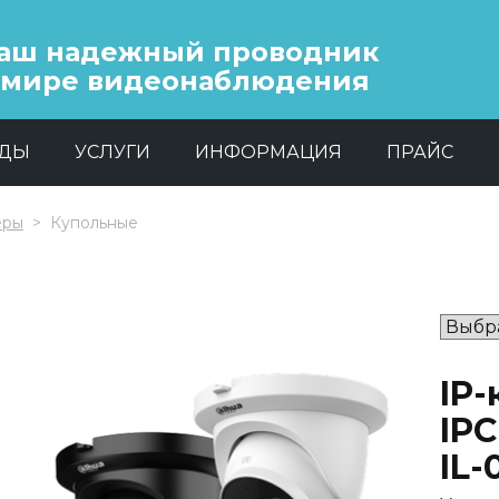
аш надежный проводник
 мире видеонаблюдения
НДЫ
УСЛУГИ
ИНФОРМАЦИЯ
ПРАЙС
еры
Купольные
IP
IP
IL-