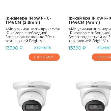
Ip-камера IFlow F-IC-
Ip-камера IFlow F-I
1146CM (2.8mm)
1146CM (4mm)
4Мп уличная цилиндрическая
4Мп уличная цилиндри
IP-камера с гибридной
IP-камера с гибридной
Smart-подсветкой до 30м и
Smart-подсветкой до 3
технологией BrightVu
технологией BrightVu
Уточнить
Уточни
13390
₽
13390
₽
В КОРЗИНУ
В КОРЗ