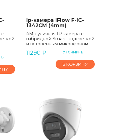
C-
Ip-камера IFlow F-IC-
1342CM (4mm)
 с
4Мп уличная IP-камера с
веткой
гибридной Smart-подсветкой
и встроенным микрофоном
Уточнить
11290
₽
ть
В КОРЗИНУ
ИНУ