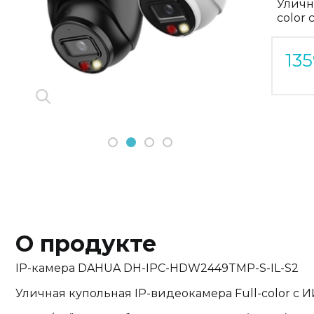
Уличн
Previous
color 
Next
13
1
2
3
4
О продукте
IP-камера DAHUA DH-IPC-HDW2449TMP-S-IL-S2
Уличная купольная IP-видеокамера Full-color с И