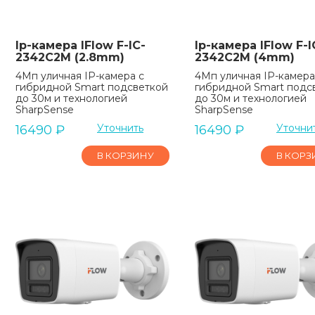
Ip-камера IFlow F-IC-
Ip-камера IFlow F-I
2342C2M (2.8mm)
2342C2M (4mm)
4Мп уличная IP-камера с
4Мп уличная IP-камера
гибридной Smart подсветкой
гибридной Smart подс
до 30м и технологией
до 30м и технологией
SharpSense
SharpSense
Уточнить
Уточни
16490
₽
16490
₽
В КОРЗИНУ
В КОРЗ