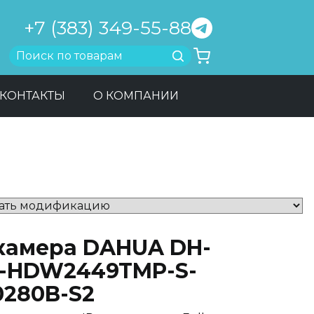
+7 (383) 349-55-88
Найти
КОНТАКТЫ
О КОМПАНИИ
-камера DAHUA DH-
C-HDW2449TMP-S-
0280B-S2