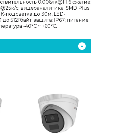
вствительность 0.006лк@F1.6 сжатие:
4Мп@25к/с; видеоаналитика: SMD Plus
К-подсветка до 30м, LED-
о 512Гбайт; защита: IP67; питание:
пература -40°C ~ +60°C.