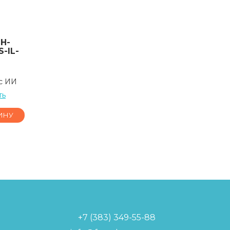
H-
-IL-
 с ИИ
ть
ИНУ
+7 (383) 349-55-88