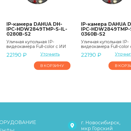
IP-камера DAHUA DH-
IP-камера DAHUA D
IPC-HDW2849TMP-S-IL-
IPC-HDW2849TMP-S
0280B-S2
0360B-S2
Уличная купольная IP-
Уличная купольная IP-
видеокамера Full-color с ИИ
видеокамера Full-color
Уточнить
Уточни
22190
₽
22190
₽
В КОРЗИНУ
В КОРЗ
ОРУДОВАНИЕ
г. Новосибирск,
мкр Горский
ЕНДЫ