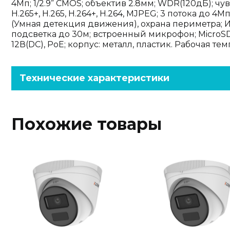
4Мп; 1/2.9” CMOS; объектив 2.8мм; WDR(120дБ); чу
H.265+, H.265, H.264+, H.264, MJPEG; 3 потока до 
(Умная детекция движения), охрана периметра; И
подсветка до 30м; встроенный микрофон; MicroSD д
12В(DC), PoE; корпус: металл, пластик. Рабочая тем
Технические характеристики
Похожие товары