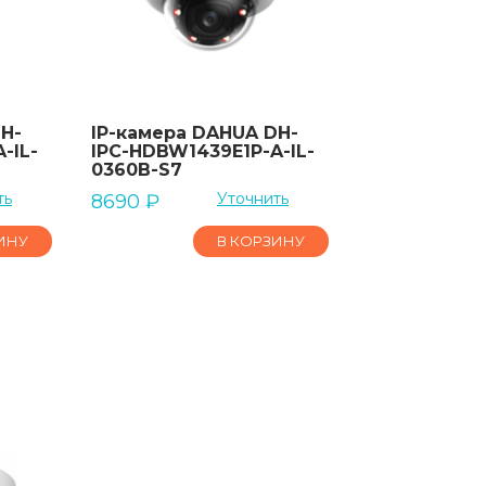
H-
IP-камера DAHUA DH-
-IL-
IPC-HDBW1439E1P-A-IL-
0360B-S7
ть
Уточнить
8690
₽
ИНУ
В КОРЗИНУ