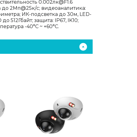
вствительность 0.002лк@F1.6
ока до 2Мп@25к/с; видеоаналитика:
иметра; ИК-подсветка до 30м, LED-
 512Гбайт; защита: IP67, IK10;
пература -40°C ~ +60°C.