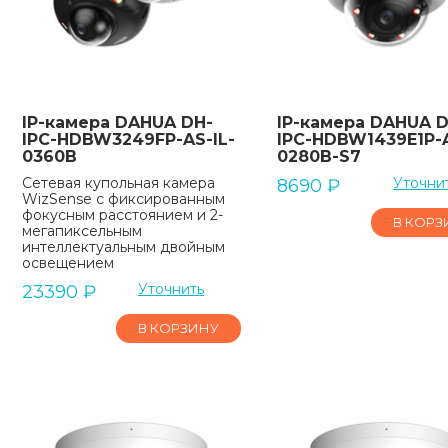
IP-камера DAHUA DH-
IP-камера DAHUA D
IPC-HDBW3249FP-AS-IL-
IPC-HDBW1439E1P-A
0360B
0280B-S7
Сетевая купольная камера
Уточни
8690
₽
WizSense с фиксированным
фокусным расстоянием и 2-
В КОРЗ
мегапиксельным
интеллектуальным двойным
освещением
Уточнить
23390
₽
В КОРЗИНУ