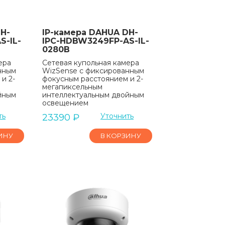
H-
IP-камера DAHUA DH-
S-IL-
IPC-HDBW3249FP-AS-IL-
0280B
ера
Сетевая купольная камера
нным
WizSense с фиксированным
и 2-
фокусным расстоянием и 2-
мегапиксельным
йным
интеллектуальным двойным
освещением
ть
Уточнить
23390
₽
ИНУ
В КОРЗИНУ