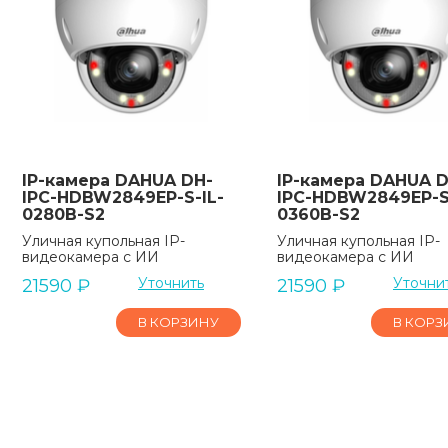
IP-камера DAHUA DH-
IP-камера DAHUA D
IPC-HDBW2849EP-S-IL-
IPC-HDBW2849EP-S
0280B-S2
0360B-S2
Уличная купольная IP-
Уличная купольная IP-
видеокамера с ИИ
видеокамера с ИИ
Уточнить
Уточни
21590
₽
21590
₽
В КОРЗИНУ
В КОРЗ