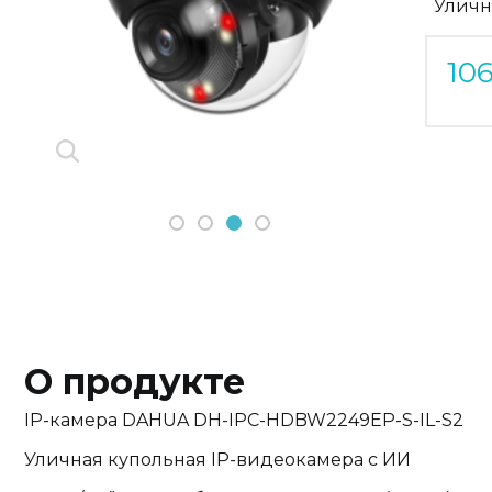
Уличн
Previous
Next
10
1
2
3
4
О продукте
IP-камера DAHUA DH-IPC-HDBW2249EP-S-IL-S2
Уличная купольная IP-видеокамера с ИИ