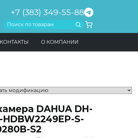
+7 (383) 349-55-88
Найти
КОНТАКТЫ
О КОМПАНИИ
-камера DAHUA DH-
C-HDBW2249EP-S-
0280B-S2