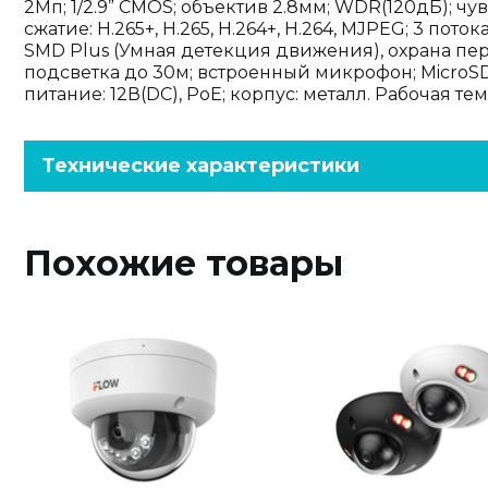
2Мп; 1/2.9” CMOS; объектив 2.8мм; WDR(120дБ); чу
сжатие: H.265+, H.265, H.264+, H.264, MJPEG; 3 пот
SMD Plus (Умная детекция движения), охрана пер
подсветка до 30м; встроенный микрофон; MicroSD до
питание: 12В(DC), PoE; корпус: металл. Рабочая тем
Технические характеристики
Похожие товары