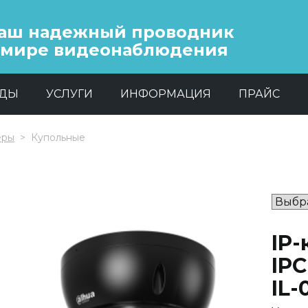
аш надежный проводник
 мире видеонаблюдения
НДЫ
УСЛУГИ
ИНФОРМАЦИЯ
ПРАЙС
еры
Купольные
IP
IP
IL-