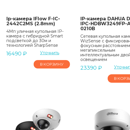
Ip-камера IFlow F-IC-
IP-камера DAHUA D
2442C2MS (2.8mm)
IPC-HDBW3249FP-A
0210B
4Мп уличная купольная IP-
камера с гибридной Smart
Сетевая купольная кам
подсветкой до 30м и
WizSense с фиксирова
технологией SharpSense
фокусным расстоянием 
мегапиксельным
Уточнить
16490
₽
интеллектуальным дво
освещением
В КОРЗИНУ
Уточни
23390
₽
В КОРЗ