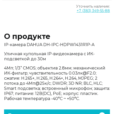
Уточнить наличие:
+7 (383) 349-55-88
О продукте
IP-камера DAHUA DH-IPC-HDPW1431R1P-A
Уличная купольная IP-видеокамера с ИК-
подсветкой до 30м
4Мп; 1/3” CMOS; объектив 2.8мм; механический
ИК-фильтр; чувствительность 0.03лк@F2.0;
сжатие: H.265+, H.265, H.264+, H.264, MJPEG; 2
потока до 4Мп@25к/с; DWDR; 3D NR; BLC, HLC;
Smart подсветка; встроенный микрофон; защита:
IP67; питание: 12В(DC), PoE; корпус: пластик.
Рабочая температура -40°C ~ +50°C.