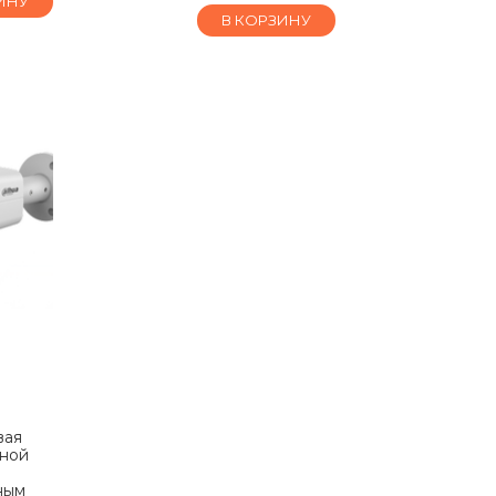
ИНУ
В КОРЗИНУ
-
вая
йной
ным