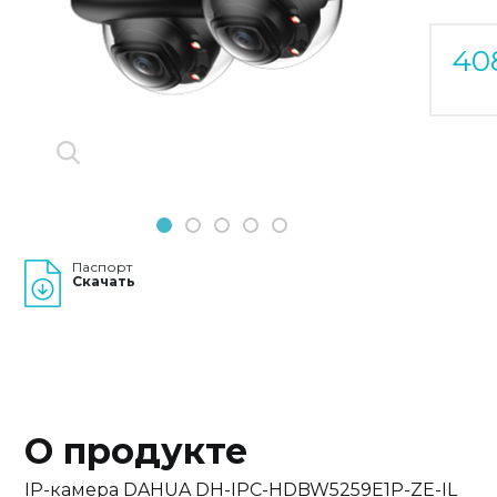
Previous
Next
40
1
2
3
4
5
Паспорт
Скачать
О продукте
IP-камера DAHUA DH-IPC-HDBW5259E1P-ZE-IL