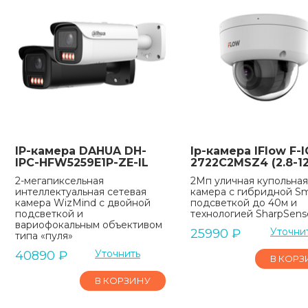
IP-камера DAHUA DH-
Ip-камера IFlow F-I
IPC-HFW5259E1P-ZE-IL
2722C2MSZ4 (2.8-
2-мегапиксельная
2Мп уличная купольная
интеллектуальная сетевая
камера с гибридной Sm
камера WizMind с двойной
подсветкой до 40м и
подсветкой и
технологией SharpSens
вариофокальным объективом
Уточни
25990
₽
типа «пуля»
Уточнить
40890
₽
В КОРЗ
В КОРЗИНУ