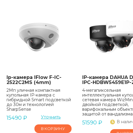
Ip-камера IFlow F-IC-
IP-камера DAHUA D
2522C2MS (4mm)
IPC-HDBW5459E1P-Z
2Мп уличная компактная
4-мегапиксельная
купольная IP-камера с
интеллектуальная купо
гибридной Smart подсветкой
сетевая камера WizMin
до 30м и технологией
двойной подсветкой,
SharpSense
варифокальным объект
защитой от вандализма
Уточнить
15490
₽
В нали
51590
₽
В КОРЗИНУ