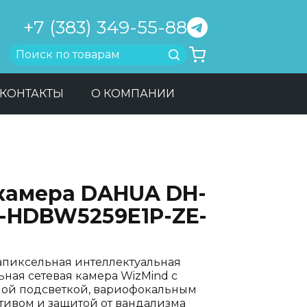
+7 (383) 349-55-88
Найти
КОНТАКТЫ
О КОМПАНИИ
-камера DAHUA DH-
C-HDBW5259E1P-ZE-
апиксельная интеллектуальная
ьная сетевая камера WizMind с
ой подсветкой, вариофокальным
тивом и защитой от вандализма