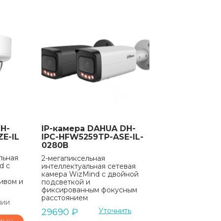
H-
IP-камера DAHUA DH-
E-IL
IPC-HFW5259TP-ASE-IL-
0280B
льная
2-мегапиксельная
d с
интеллектуальная сетевая
камера WizMind с двойной
ивом и
подсветкой и
фиксированным фокусным
расстоянием
чии
Уточнить
29690
₽