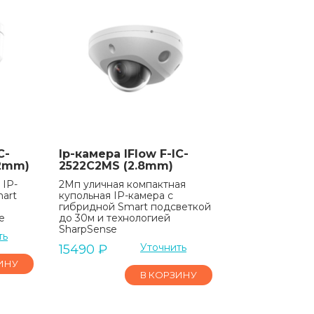
C-
Ip-камера IFlow F-IC-
12mm)
2522C2MS (2.8mm)
 IP-
2Мп уличная компактная
art
купольная IP-камера с
гибридной Smart подсветкой
e
до 30м и технологией
SharpSense
ть
Уточнить
15490
₽
ИНУ
В КОРЗИНУ