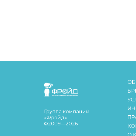
FreudGroup
ОБ
БР
УС
ИН
Группа компаний
ПР
«Фройд»
©2009—2026
КО
О 