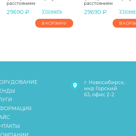
расстоянием
расстоянием
Уточнить
Уточни
29690
₽
29690
₽
В КОРЗИНУ
В КОРЗ
ОРУДОВАНИЕ
г. Новосибирск,
мкр Горский
ЕНДЫ
63, офис 2-2
ЛУГИ
ФОРМАЦИЯ
АЙС
НТАКТЫ
КОМПАНИИ