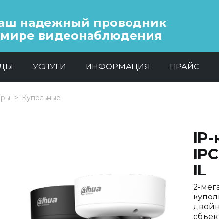
аш надежный проводник
 мире видеонаблюдения
НДЫ
УСЛУГИ
ИНФОРМАЦИЯ
ПРАЙС
еры
Купольные
IP
IP
IL
2-мег
купол
двойн
объек