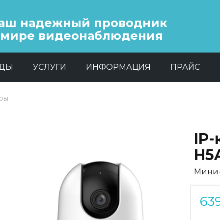
аш надежный проводник
 мире видеонаблюдения
НДЫ
УСЛУГИ
ИНФОРМАЦИЯ
ПРАЙС
еры
IP
H5
Мини-
63