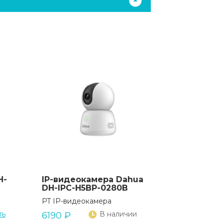
H-
IP-видеокамера Dahua
DH-IPC-H5BP-0280B
PT IP-видеокамера
ть
В наличии
6190
₽