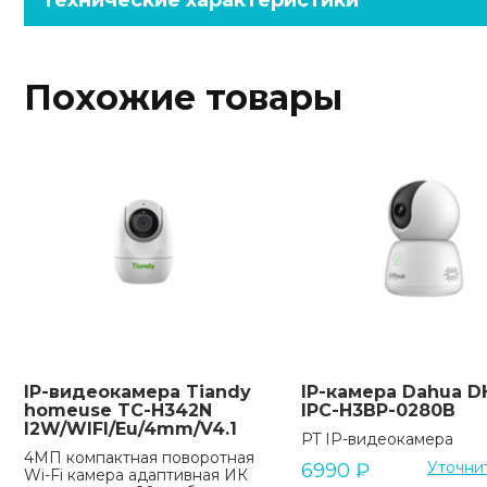
Технические характеристики
Похожие товары
IP-видеокамера Tiandy
IP-камера Dahua D
homeuse TC-H342N
IPC-H3BP-0280B
I2W/WIFI/Eu/4mm/V4.1
PT IP-видеокамера
4МП компактная поворотная
Уточни
6990
₽
Wi-Fi камера адаптивная ИК