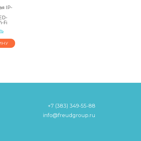
я IP-
ED-
-Fi
ть
ИНУ
+7 (383) 349-55-88
info@freudgroup.ru