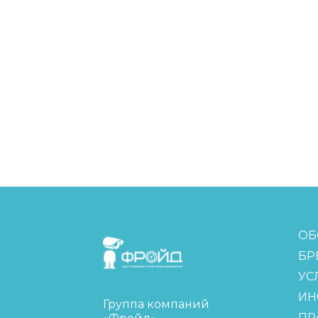
FreudGroup
ОБ
БР
УС
ИН
Группа компаний
ПР