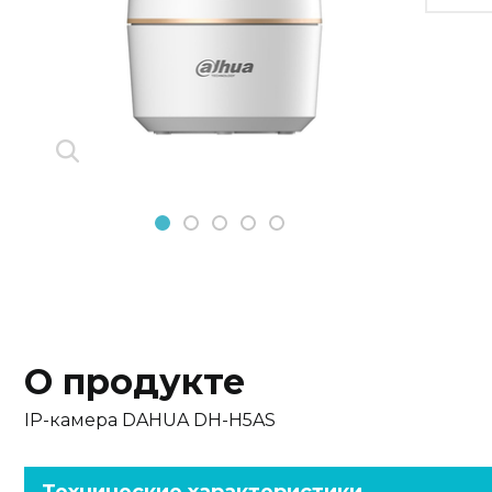
Previous
Next
1
2
3
4
5
О продукте
IP-камера DAHUA DH-H5AS