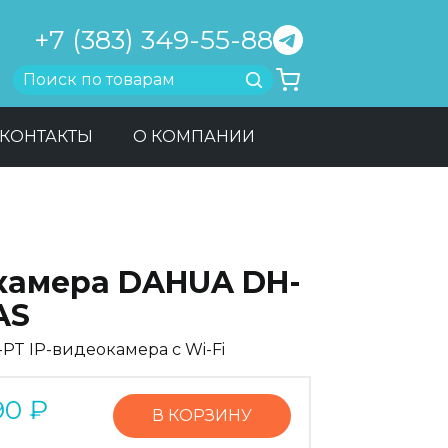
+7 (383) 349-55-88
Найти
КОНТАКТЫ
О КОМПАНИИ
-камера DAHUA DH-
AS
PT IP-видеокамера с Wi-Fi
90
₽
В КОРЗИНУ