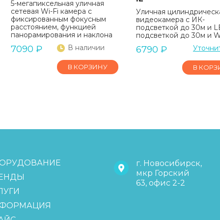
5-мегапиксельная уличная
сетевая Wi-Fi камера с
Уличная цилиндрическа
фиксированным фокусным
видеокамера с ИК-
расстоянием, функцией
подсветкой до 30м и L
панорамирования и наклона
подсветкой до 30м и Wi
В наличии
7090
₽
Уточни
6790
₽
В КОРЗИНУ
В КОРЗ
ОРУДОВАНИЕ
г. Новосибирск,
мкр Горский
ЕНДЫ
63, офис 2-2
ЛУГИ
ФОРМАЦИЯ
АЙС