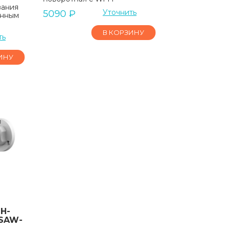
вания
Уточнить
5090
₽
анным
В КОРЗИНУ
ть
ИНУ
H-
-SAW-