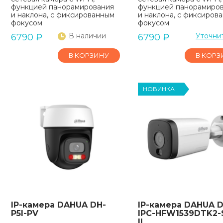
функцией панорамирования
функцией панорамиро
и наклона, с фиксированным
и наклона, с фиксиров
фокусом
фокусом
В наличии
Уточни
6790
₽
6790
₽
В КОРЗИНУ
В КОРЗ
НОВИНКА
IP-камера DAHUA DH-
IP-камера DAHUA D
P5I-PV
IPC-HFW1539DTK2
IL