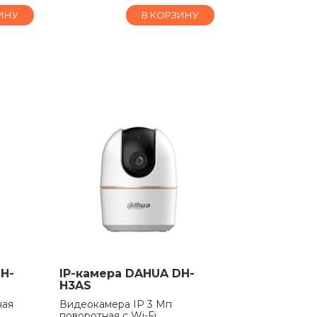
ИНУ
В КОРЗИНУ
H-
IP-камера DAHUA DH-
H3AS
ная
Видеокамера IP 3 Мп
поворотная с Wi-Fi