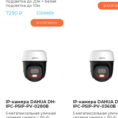
подсветка до 20м + белая
подсветка до 10м.
В КОРЗ
Уточнить
7290
₽
В КОРЗИНУ
IP-камера DAHUA DH-
IP-камера DAHUA D
IPC-P5IP-PV-0280B
IPC-P5IP-PV-0360B
5-мегапиксельная уличная
5-мегапиксельная улич
сетевая камера с Wi-Fi,
сетевая камера с Wi-Fi,