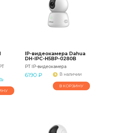
H
IP-видеокамера Dahua
DH-IPC-H5BP-0280B
PT
PT IP-видеокамера
В наличии
6190
₽
ть
В КОРЗИНУ
ИНУ