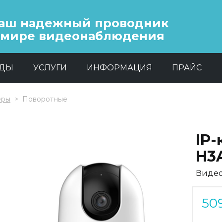
аш надежный проводник
 мире видеонаблюдения
НДЫ
УСЛУГИ
ИНФОРМАЦИЯ
ПРАЙС
еры
Поворотные
IP
H3
Видео
50