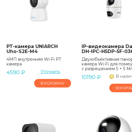
PT-камера UNIARCH
IP-видеокамера D
Uho-S2E-M4
DH-IPC-H5DP-5F-03
4МП внутренняя Wi-Fi PT
Двухобъективная пано
камера
камера Wi-Fi для поме
с разрешением 5 + 5 М
Уточнить
4590
₽
В нали
10190
₽
В КОРЗИНУ
В КОРЗ