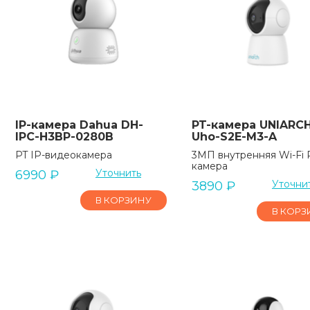
IP-камера Dahua DH-
PT-камера UNIARC
IPC-H3BP-0280B
Uho-S2E-M3-A
PT IP-видеокамера
3МП внутренняя Wi-Fi 
камера
Уточнить
6990
₽
Уточни
3890
₽
В КОРЗИНУ
В КОРЗ