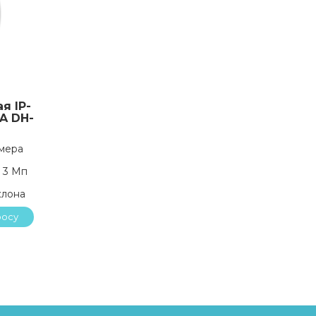
я IP-
A DH-
амера
 3 Мп
клона
росу