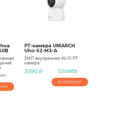
ahua
PT-камера UNIARCH
60B
Uho-S2-M3-A
рамная
3МП внутренняя Wi-Fi PT
щений
камера
п
Уточнить
3390
₽
чии
В КОРЗИНУ
ИНУ