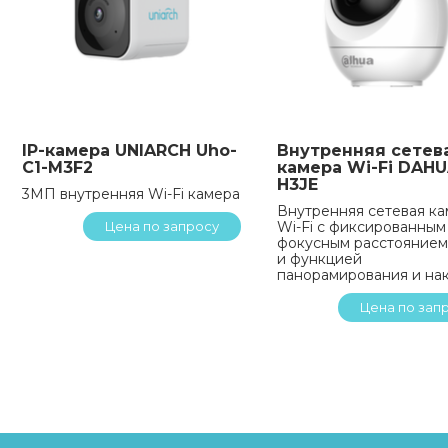
IP-камера UNIARCH Uho-
Внутренняя сетева
C1-M3F2
камера Wi-Fi DAHU
H3JE
3МП внутренняя Wi-Fi камера
Внутренняя сетевая к
Цена по запросу
Wi-Fi с фиксированным
фокусным расстоянием
и функцией
панорамирования и на
Цена по зап