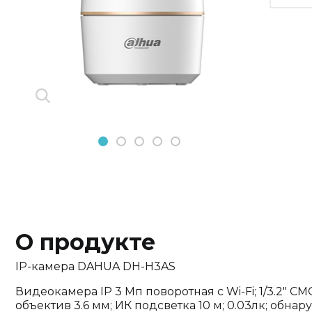
Previous
Next
1
2
3
4
5
О продукте
IP-камера DAHUA DH-H3AS
Видеокамера IP 3 Мп поворотная с Wi-Fi; 1/3.2" CMOS
объектив 3.6 мм; ИК подсветка 10 м; 0.03лк; обна