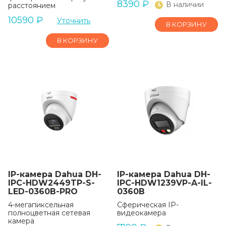
8390
₽
В наличии
расстоянием
10590
₽
Уточнить
В КОРЗИНУ
В КОРЗИНУ
IP-камера Dahua DH-
IP-камера Dahua DH-
IPC-HDW2449TP-S-
IPC-HDW1239VP-A-IL-
LED-0360B-PRO
0360B
4-мегапиксельная
Сферическая IP-
полноцветная сетевая
видеокамера
камера