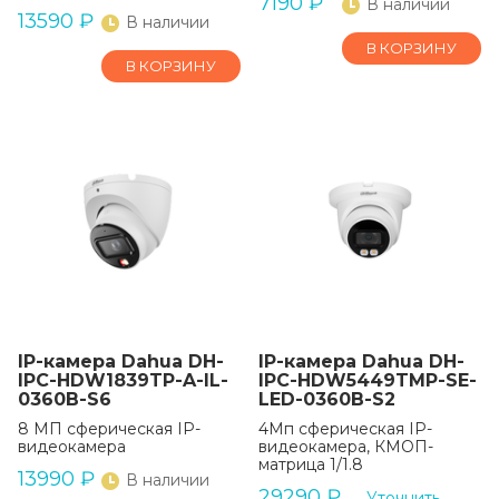
7190
₽
В наличии
13590
₽
В наличии
В КОРЗИНУ
В КОРЗИНУ
IP-камера Dahua DH-
IP-камера Dahua DH-
IPC-HDW1839TP-A-IL-
IPC-HDW5449TMP-SE-
0360B-S6
LED-0360B-S2
8 МП сферическая IP-
4Мп сферическая IP-
видеокамера
видеокамера, КМОП-
матрица 1/1.8
13990
₽
В наличии
29290
₽
Уточнить