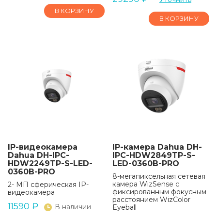
В КОРЗИНУ
В КОРЗИНУ
IP-видеокамера
IP-камера Dahua DH-
Dahua DH-IPC-
IPC-HDW2849TP-S-
HDW2249TP-S-LED-
LED-0360B-PRO
0360B-PRO
8-мегапиксельная сетевая
камера WizSense с
2- МП сферическая IP-
фиксированным фокусным
видеокамера
расстоянием WizColor
11590
₽
В наличии
Eyeball