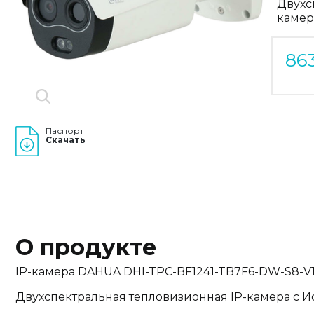
Двухс
камер
86
Паспорт
Скачать
О продукте
IP-камера DAHUA DHI-TPC-BF1241-TB7F6-DW-S8-V
Двухспектральная тепловизионная IP-камера с И