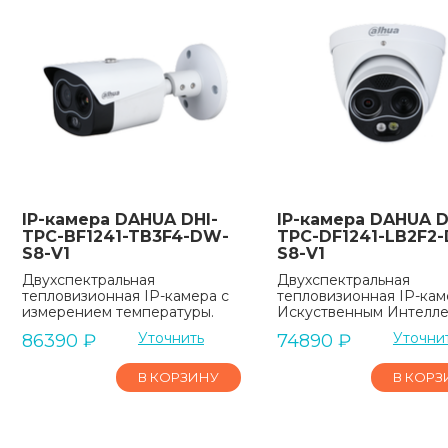
IP-камера DAHUA DHI-
IP-камера DAHUA D
TPC-BF1241-TB3F4-DW-
TPC-DF1241-LB2F2
S8-V1
S8-V1
Двухспектральная
Двухспектральная
тепловизионная IP-камера с
тепловизионная IP-кам
измерением температуры.
Искуственным Интелл
Уточнить
Уточни
86390
₽
74890
₽
В КОРЗИНУ
В КОРЗ