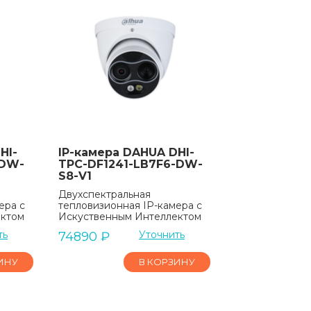
HI-
IP-камера DAHUA DHI-
-DW-
TPC-DF1241-LB7F6-DW-
S8-V1
Двухспектральная
ера с
тепловизионная IP-камера с
ектом
Искуственным Интеллектом
ть
Уточнить
74890
₽
ИНУ
В КОРЗИНУ