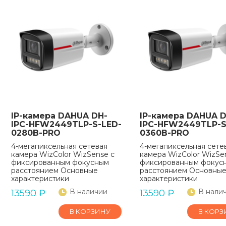
IP-камера DAHUA DH-
IP-камера DAHUA D
IPC-HFW2449TLP-S-LED-
IPC-HFW2449TLP-S
0280B-PRO
0360B-PRO
4-мегапиксельная сетевая
4-мегапиксельная сете
камера WizColor WizSense с
камера WizColor WizSe
фиксированным фокусным
фиксированным фокус
расстоянием Основные
расстоянием Основны
характеристики
характеристики
В наличии
В нали
13590
₽
13590
₽
В КОРЗИНУ
В КОРЗ