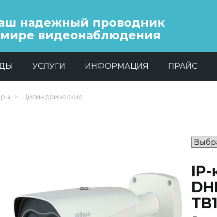
аш надежный проводник
 мире видеонаблюдения
НДЫ
УСЛУГИ
ИНФОРМАЦИЯ
ПРАЙС
еры
Цилиндрические
IP
DHI
TB