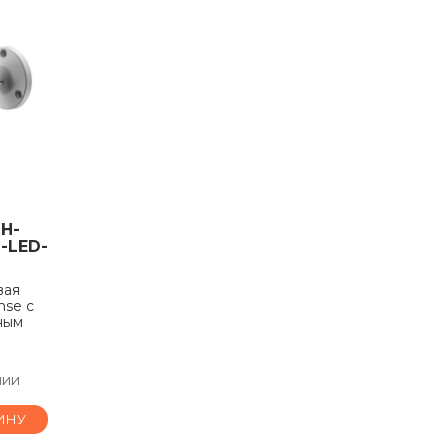
H-
-LED-
вая
nse с
ным
е
чии
ИНУ