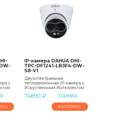
HI-
IP-камера DAHUA DHI-
-DW-
TPC-DF1241-LB3F4-DW-
S8-V1
Двухспектральная
ера с
тепловизионная IP-камера с
ектом
Искуственным Интеллектом
ть
Уточнить
74890
₽
ИНУ
В КОРЗИНУ