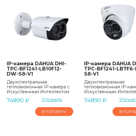
IP-камера DAHUA DHI-
IP-камера DAHUA D
TPC-BF1241-LB10F12-
TPC-BF1241-LB7F6
DW-S8-V1
S8-V1
Двухспектральная
Двухспектральная
тепловизионная IP-камера с
тепловизионная IP-кам
Искуственным Интеллектом
Искуственным Интелл
Уточнить
Уточни
74890
₽
74890
₽
В КОРЗИНУ
В КОРЗ