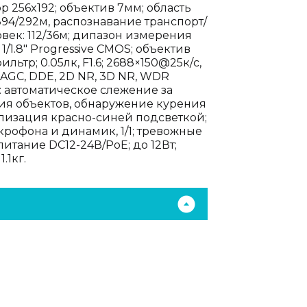
 256x192; объектив 7мм; область
894/292м, распознавание транспорт/
век: 112/36м; дипазон измерения
/1.8" Progressive CMOS; объектив
льтр; 0.05лк, F1.6; 2688×150@25к/с,
 AGC, DDE, 2D NR, 3D NR, WDR
: автоматическое слежение за
ия объектов, обнаружение курения
ализация красно-синей подсветкой;
икрофона и динамик, 1/1; тревожные
 питание DC12-24В/PoE; до 12Вт;
.1кг.