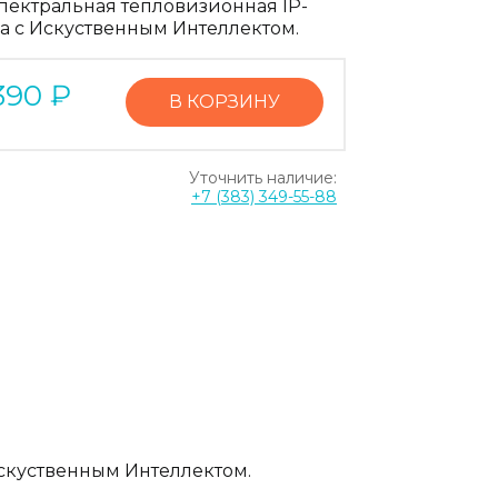
пектральная тепловизионная IP-
а с Искуственным Интеллектом.
390
₽
В КОРЗИНУ
Уточнить наличие:
+7 (383) 349-55-88
1
скуственным Интеллектом.