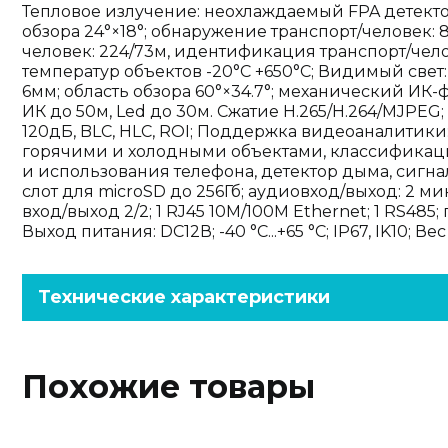
Тепловое излучение: неохлаждаемый FPA детектор
обзора 24°×18°; обнаружение транспорт/человек: 
человек: 224/73м, идентификация транспорт/чело
температур объектов -20°C +650°C; Видимый свет: 1
6мм; область обзора 60°×34.7°; механический ИК-фи
ИК до 50м, Led до 30м. Сжатие H.265/H.264/MJPEG;
120дБ, BLC, HLC, ROI; Поддержка видеоаналитики
горячими и холодными объектами, классификац
и использования телефона, детектор дыма, сигн
слот для microSD до 256Гб; аудиовход/выход: 2 м
вход/выход 2/2; 1 RJ45 10M/100M Ethernet; 1 RS485;
Выход питания: DC12В; -40 °C...+65 °C; IP67, IK10; Вес 1
Технические характеристики
Похожие товары