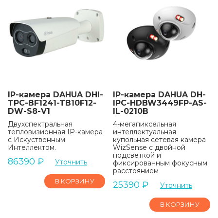
IP-камера DAHUA DHI-
IP-камера DAHUA DH-
TPC-BF1241-TB10F12-
IPC-HDBW3449FP-AS-
DW-S8-V1
IL-0210B
Двухспектральная
4-мегапиксельная
тепловизионная IP-камера
интеллектуальная
с Искуственным
купольная сетевая камера
Интеллектом.
WizSense с двойной
подсветкой и
86390
₽
Уточнить
фиксированным фокусным
расстоянием
В КОРЗИНУ
25390
₽
Уточнить
В КОРЗИНУ