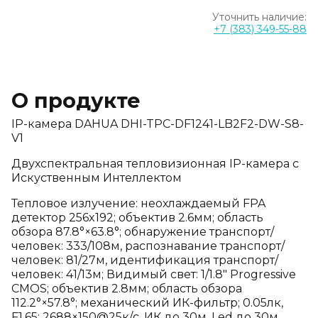
Уточнить наличие:
+7 (383) 349-55-88
О продукте
IP-камера DAHUA DHI-TPC-DF1241-LB2F2-DW-S8-
V1
Двухспектральная тепловизионная IP-камера с
Искуственным Интеллектом
Тепловое излучение: неохлаждаемый FPA
детектор 256x192; объектив 2.6мм; область
обзора 87.8°×63.8°; обнаружение транспорт/
человек: 333/108м, распознавание транспорт/
человек: 81/27м, идентификация транспорт/
человек: 41/13м; Видимый свет: 1/1.8" Progressive
CMOS; объектив 2.8мм; область обзора
112.2°×57.8°; механический ИК-фильтр; 0.05лк,
F1.65; 2688×150@25к/с, ИК до 30м, Led до 30м.