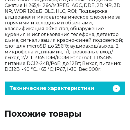
Сжатие H.265/H.264/MJPEG; AGC, DDE, 2D NR, 3D
NR, WDR 120дБ, BLC, HLC, ROI; Поддержка
видеоаналитики: автоматическое слежение за
горячими и холодными объектами,
классификация объектов, обнаружение
курения и использования телефона, детектор
дыма, сигнализация красно-синей подсветкой;
слот для microSD до 256Гб; аудиовход/выход: 2
микрофона и динамик, 1/1; тревожные вход/
выход 2/2; 1 RJ45 10M/100M Ethernet; 1 RS485;
питание DC12-24В/PoE; до 12Вт; Выход питания:
DC12В; -40 °C...+65 °C; IP67, IK10; Вес 900г.
Технические характеристики
Похожие товары