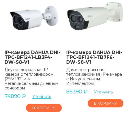
IP-камера DAHUA DHI-
IP-камера DAHUA DHI-
TPC-BF1241-LB3F4-
TPC-BF1241-TB7F6-
DW-S8-V1
DW-S8-V1
Двухспектральная IP-
Двухспектральная
камера с тепловизором
тепловизионная IP-камера
(256×192) и 4-
с Искуственным
мегапиксельным дневным
Интеллектом.
сенсором
86390
₽
Уточнить
74890
₽
Уточнить
В КОРЗИНУ
В КОРЗИНУ