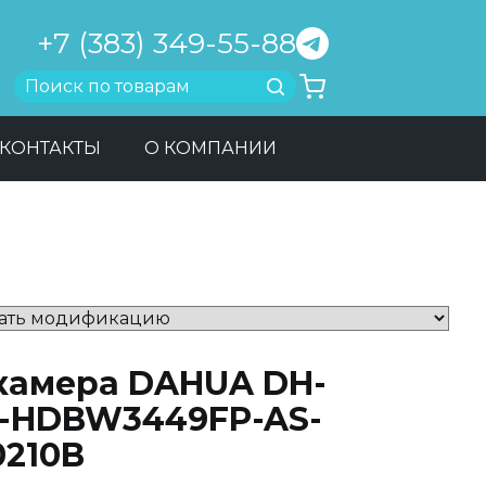
+7 (383) 349-55-88
Найти
КОНТАКТЫ
О КОМПАНИИ
-камера DAHUA DH-
C-HDBW3449FP-AS-
0210B