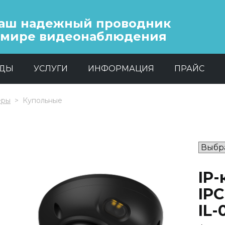
аш надежный проводник
 мире видеонаблюдения
НДЫ
УСЛУГИ
ИНФОРМАЦИЯ
ПРАЙС
еры
Купольные
IP
IP
IL-