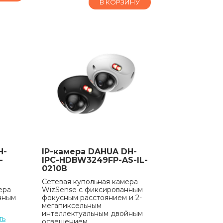
В КОРЗИНУ
H-
IP-камера DAHUA DH-
-
IPC-HDBW3249FP-AS-IL-
0210B
Сетевая купольная камера
ера
WizSense с фиксированным
нным
фокусным расстоянием и 2-
мегапиксельным
интеллектуальным двойным
ть
освещением