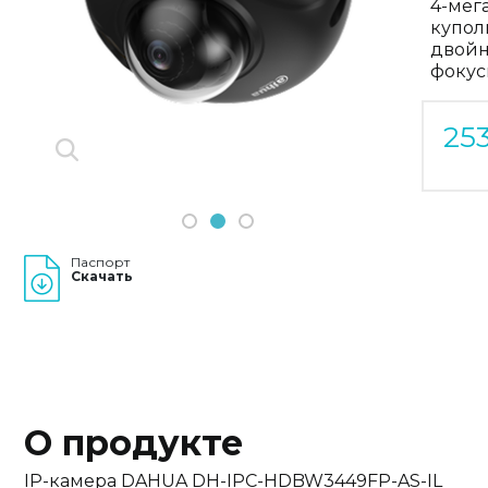
4-мег
Previous
купол
Next
двойн
фокус
25
1
2
3
Паспорт
Скачать
О продукте
IP-камера DAHUA DH-IPC-HDBW3449FP-AS-IL