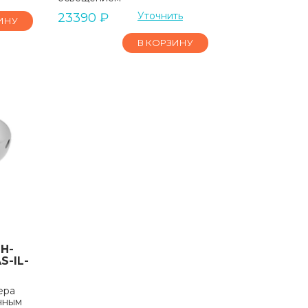
Уточнить
23390
₽
ИНУ
В КОРЗИНУ
H-
S-IL-
ера
нным