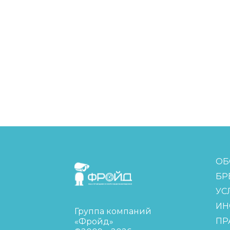
FreudGroup
ОБ
БР
УС
ИН
Группа компаний
ПР
«Фройд»