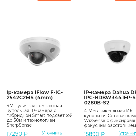
Ip-камера IFlow F-IC-
IP-камера Dahua D
2542C2MS (4mm)
IPC-HDBW3441EP-S
0280B-S2
4Мп уличная компактная
купольная IP-камера с
4-Мегапиксельная ИК-
гибридной Smart подсветкой
купольная Сетевая кам
до 30м и технологией
WizSense с фиксирова
SharpSense
фокусным расстоянием
Уточнить
17290
₽
Уточни
15890
₽