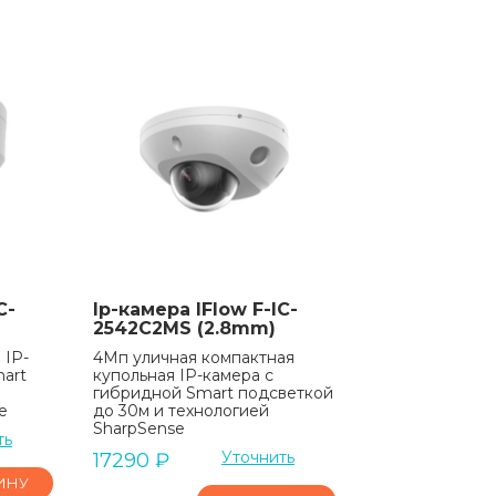
C-
Ip-камера IFlow F-IC-
2542C2MS (2.8mm)
 IP-
4Мп уличная компактная
art
купольная IP-камера с
гибридной Smart подсветкой
e
до 30м и технологией
SharpSense
ть
Уточнить
17290
₽
ИНУ