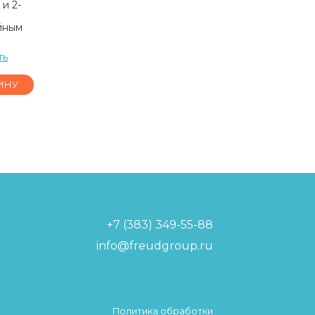
и 2-
йным
ть
ИНУ
+7 (383) 349-55-88
info@freudgroup.ru
Политика обработки