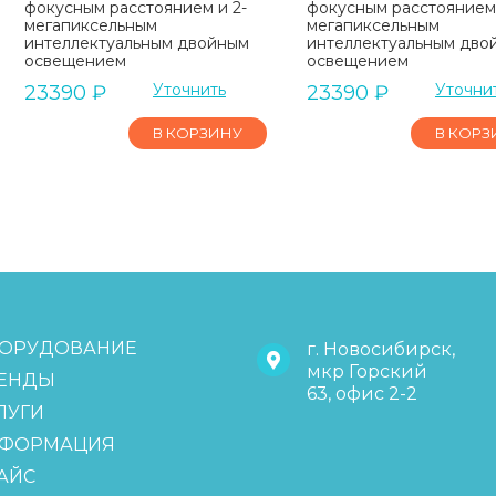
фокусным расстоянием и 2-
фокусным расстоянием 
мегапиксельным
мегапиксельным
интеллектуальным двойным
интеллектуальным дво
освещением
освещением
Уточнить
Уточни
23390
₽
23390
₽
В КОРЗИНУ
В КОРЗ
ОРУДОВАНИЕ
г. Новосибирск,
мкр Горский
ЕНДЫ
63, офис 2-2
ЛУГИ
ФОРМАЦИЯ
АЙС