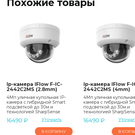
Похожие товары
Ip-камера IFlow F-IC-
Ip-камера IFlow F-I
2442C2MS (2.8mm)
2442C2MS (4mm)
4Мп уличная купольная IP-
4Мп уличная купольная
камера с гибридной Smart
камера с гибридной Sm
подсветкой до 30м и
подсветкой до 30м и
технологией SharpSense
технологией SharpSens
Уточнить
Уточни
16490
₽
16490
₽
В КОРЗИНУ
В КОРЗ