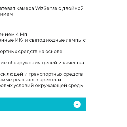
етевая камера WizSense с двойной
янием
ением 4 Мп
оенные ИК- и светодиодные лампы с
ртных средств на основе
ние обнаружения целей и качества
иск людей и транспортных средств
жиме реального времени
суровых условий окружающей среды