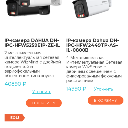
IP-камера DAHUA DH-
IP-камера Dahua DH-
IPC-HFW5259E1P-ZE-IL
IPC-HFW2449TP-AS-
IL-0800B
2-мегапиксельная
интеллектуальная сетевая
4-Мегапиксельная
камера WizMind с двойной
Интеллектуальная Сетевая
подсветкой и
камера WizSense с
вариофокальным
двойным освещением с
объективом типа «пуля»
фиксированным фокусным
расстоянием
40890
₽
14990
₽
Уточнить
Уточнить
В КОРЗИНУ
В КОРЗИНУ
EOL!