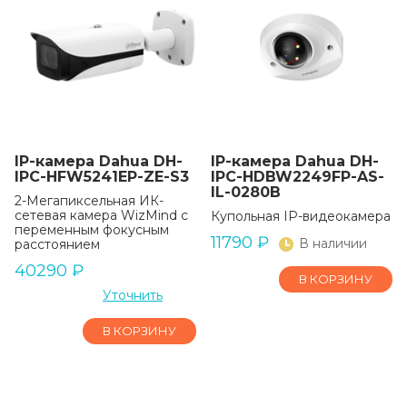
IP-камера Dahua DH-
IP-камера Dahua DH-
IPC-HFW5241EP-ZE-S3
IPC-HDBW2249FP-AS-
IL-0280B
2-Мегапиксельная ИК-
сетевая камера WizMind с
Купольная IP-видеокамера
переменным фокусным
11790
₽
В наличии
расстоянием
40290
₽
В КОРЗИНУ
Уточнить
В КОРЗИНУ