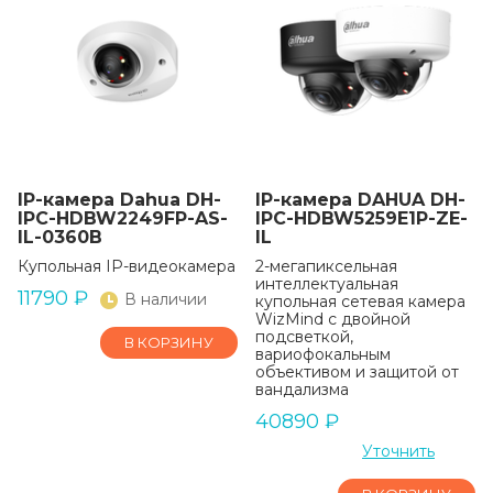
IP-камера Dahua DH-
IP-камера DAHUA DH-
IPC-HDBW2249FP-AS-
IPC-HDBW5259E1P-ZE-
IL-0360B
IL
Купольная IP-видеокамера
2-мегапиксельная
интеллектуальная
11790
₽
В наличии
купольная сетевая камера
WizMind с двойной
подсветкой,
В КОРЗИНУ
вариофокальным
объективом и защитой от
вандализма
40890
₽
Уточнить