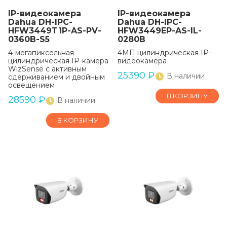
IP-видеокамера
IP-видеокамера
Dahua DH-IPC-
Dahua DH-IPC-
HFW3449T1P-AS-PV-
HFW3449EP-AS-IL-
0360B-S5
0280B
4-мегапиксельная
4МП цилиндрическая IP-
цилиндрическая IP-камера
видеокамера
WizSense с активным
25390
₽
В наличии
сдерживанием и двойным
освещением
В КОРЗИНУ
28590
₽
В наличии
В КОРЗИНУ