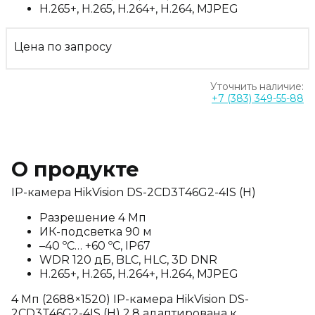
H.265+, H.265, H.264+, H.264, MJPEG
Цена по запросу
Уточнить наличие:
+7 (383) 349-55-88
О продукте
IP-камера HikVision DS-2CD3T46G2-4IS (H)
Разрешение 4 Мп
ИК-подсветка 90 м
–40 ºC… +60 ºC, IP67
WDR 120 дБ, BLC, HLC, 3D DNR
H.265+, H.265, H.264+, H.264, MJPEG
4 Мп (2688×1520) IP-камера HikVision DS-
2CD3T46G2-4IS (H) 2.8 адаптирована к