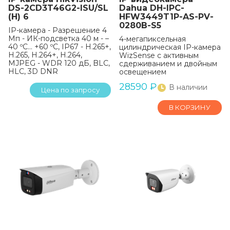
DS-2CD3T46G2-ISU/SL
Dahua DH-IPC-
(H) 6
HFW3449T1P-AS-PV-
0280B-S5
IP-камера - Разрешение 4
Мп - ИК-подсветка 40 м - –
4-мегапиксельная
40 ºC… +60 ºC, IP67 - H.265+,
цилиндрическая IP-камера
H.265, H.264+, H.264,
WizSense с активным
MJPEG - WDR 120 дБ, BLC,
сдерживанием и двойным
HLC, 3D DNR
освещением
28590
₽
В наличии
Цена по запросу
В КОРЗИНУ