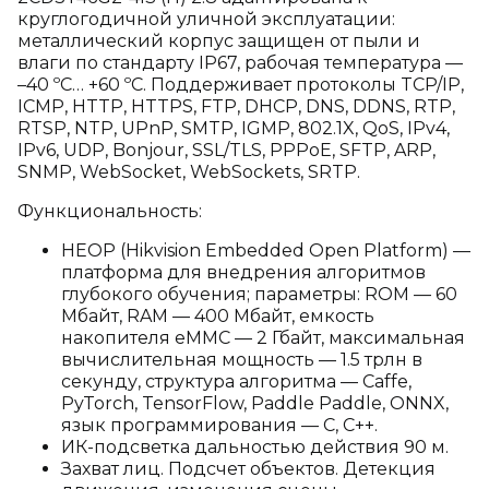
круглогодичной уличной эксплуатации:
металлический корпус защищен от пыли и
влаги по стандарту IP67, рабочая температура —
–40 ºC… +60 ºC. Поддерживает протоколы TCP/IP,
ICMP, HTTP, HTTPS, FTP, DHCP, DNS, DDNS, RTP,
RTSP, NTP, UPnP, SMTP, IGMP, 802.1X, QoS, IPv4,
IPv6, UDP, Bonjour, SSL/TLS, PPPoE, SFTP, ARP,
SNMP, WebSocket, WebSockets, SRTP.
Функциональность:
HEOP (Hikvision Embedded Open Platform) —
платформа для внедрения алгоритмов
глубокого обучения; параметры: ROM — 60
Мбайт, RAM — 400 Мбайт, емкость
накопителя eMMC — 2 Гбайт, максимальная
вычислительная мощность — 1.5 трлн в
секунду, структура алгоритма — Caffe,
PyTorch, TensorFlow, Paddle Paddle, ONNX,
язык программирования — C, C++.
ИК-подсветка дальностью действия 90 м.
Захват лиц. Подсчет объектов. Детекция