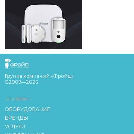
FreudGroup
Группа компаний «Фройд»
©2009—2026
ISOMORPH
ОБОРУДОВАНИЕ
БРЕНДЫ
УСЛУГИ