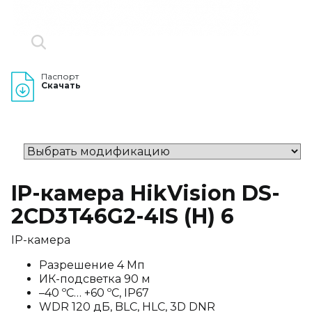
Паспорт
Скачать
IP-камера HikVision DS-
2CD3T46G2-4IS (H) 6
IP-камера
Разрешение 4 Мп
ИК-подсветка 90 м
–40 ºC… +60 ºC, IP67
WDR 120 дБ, BLC, HLC, 3D DNR