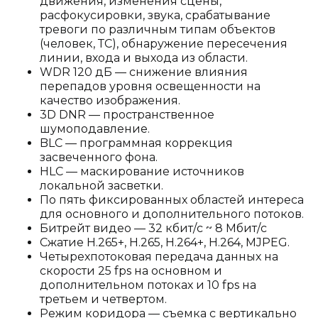
движения, изменения сцены,
расфокусировки, звука, срабатывание
тревоги по различным типам объектов
(человек, ТС), обнаружение пересечения
линии, входа и выхода из области.
WDR 120 дБ — снижение влияния
перепадов уровня освещенности на
качество изображения.
3D DNR — пространственное
шумоподавление.
BLC — программная коррекция
засвеченного фона.
HLC — маскирование источников
локальной засветки.
По пять фиксированных областей интереса
для основного и дополнительного потоков.
Битрейт видео — 32 кбит/с ~ 8 Мбит/с
Сжатие H.265+, H.265, H.264+, H.264, MJPEG.
Четырехпотоковая передача данных на
скорости 25 fps на основном и
дополнительном потоках и 10 fps на
третьем и четвертом.
Режим коридора — съемка с вертикально