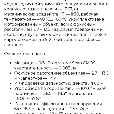
круглогодичной уличной эксплуатации: защита
корпуса от пыли и влаги — IP67, от
механических воздействий — IK10, рабочая
температура — –40 ºC… +60 ºC. Укомплектована
моторизованным объективом с фокусным
расстоянием 2.7 ~ 13.5 мм, двумя тревожными
входами, двумя выходами, слотом для microSD-
карты объемом до 512 Гбайт, кнопкой сброса
настроек.
Функциональность:
Матрица — 1/3" Progressive Scan CMOS,
чувствительность — 0.003 лк.
Фокусное расстояние объектива — 2.7 ~ 13.5
мм, апертура — F/1.4.
ИК-подсветка дальностью действия 60 м.
Угол обзора по горизонтали — 107.6° ~ 32.9°,
вертикали — 56.0° ~ 18.5°, диагонали —
130.9° ~ 37.8°.
Расстояние эффективного обнаружения —
64 ~ 187 м, наблюдения — 25 ~ 74 м,
определения — 12 ~ 37 м, распознавания —