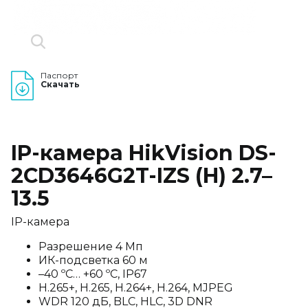
Паспорт
Скачать
IP-камера HikVision DS-
2CD3646G2T-IZS (H) 2.7–
13.5
IP-камера
Разрешение 4 Мп
ИК-подсветка 60 м
–40 ºC… +60 ºC, IP67
H.265+, H.265, H.264+, H.264, MJPEG
WDR 120 дБ, BLC, HLC, 3D DNR