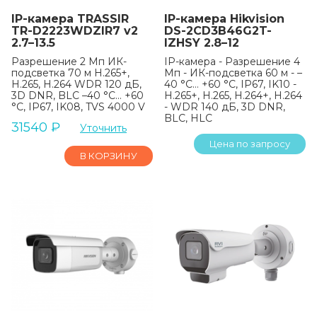
IP-камера TRASSIR
IP-камера Hikvision
TR-D2223WDZIR7 v2
DS-2CD3B46G2T-
2.7–13.5
IZHSY 2.8–12
Разрешение 2 Мп ИК-
IP-камера - Разрешение 4
подсветка 70 м H.265+,
Мп - ИК-подсветка 60 м - –
H.265, H.264 WDR 120 дБ,
40 °C… +60 °C, IP67, IK10 -
3D DNR, BLC –40 °C… +60
H.265+, H.265, H.264+, H.264
°C, IP67, IK08, TVS 4000 V
- WDR 140 дБ, 3D DNR,
BLC, HLC
31540
₽
Уточнить
Цена по запросу
В КОРЗИНУ