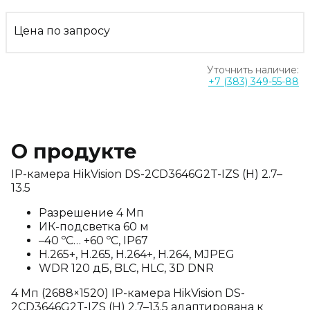
Цена по запросу
Уточнить наличие:
+7 (383) 349-55-88
О продукте
IP-камера HikVision DS-2CD3646G2T-IZS (H) 2.7–
13.5
Разрешение 4 Мп
ИК-подсветка 60 м
–40 ºC… +60 ºC, IP67
H.265+, H.265, H.264+, H.264, MJPEG
WDR 120 дБ, BLC, HLC, 3D DNR
4 Мп (2688×1520) IP-камера HikVision DS-
2CD3646G2T-IZS (H) 2.7–13.5 адаптирована к