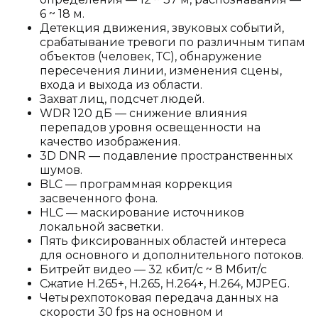
6 ~ 18 м.
Детекция движения, звуковых событий,
срабатывание тревоги по различным типам
объектов (человек, ТС), обнаружение
пересечения линии, изменения сцены,
входа и выхода из области.
Захват лиц, подсчет людей.
WDR 120 дБ — снижение влияния
перепадов уровня освещенности на
качество изображения.
3D DNR — подавление пространственных
шумов.
BLC — программная коррекция
засвеченного фона.
HLC — маскирование источников
локальной засветки.
Пять фиксированных областей интереса
для основного и дополнительного потоков.
Битрейт видео — 32 кбит/с ~ 8 Мбит/с
Сжатие H.265+, H.265, H.264+, H.264, MJPEG.
Четырехпотоковая передача данных на
скорости 30 fps на основном и