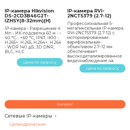
IP-камера Hikvision
IP-камера RVi-
DS-2CD3B46G2T-
2NCT5379 (2.7-12)
IZHSY(8-32mm)(H)
Профессиональная 5-
мегапиксельная IP-камера
IP-камера - Разрешение 4
RVi-2NCT5379 (2.7-12) с
Мп - ИК-подсветка 60 м - –
моторизированным
40 °C… +60 °C, IP67, IK10 -
варифокальным
H.265+, H.265, H.264+, H.264
объективом 2.7–12 мм
- WDR 140 дБ, 3D DNR,
обеспечивает
BLC, HLC
высокодетализированное
видеонаблюдение на
Цена по запросу
улице в любую погоду.
Цена по запросу
Камера оснащена
интеллектуальной
видеоаналитикой на базе
ИИ (классификация
человек/автомобиль,
детекция линий),
двусторонней
аудиосвязью,
Каталог
ИК‑подсветкой на 60 м и
способна работать в
Сетевые IP-камеры
диапазоне температур от
-40°C до +60°C
Цилиндрические