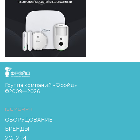
FreudGroup
Группа компаний «Фройд»
©2009—2026
ISOMORPH
ОБОРУДОВАНИЕ
БРЕНДЫ
УСЛУГИ