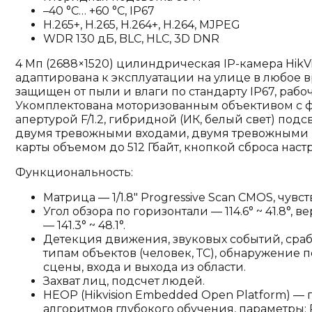
–40 °C… +60 °C, IP67
H.265+, H.265, H.264+, H.264, MJPEG
WDR 130 дБ, BLC, HLC, 3D DNR
4 Мп (2688×1520) цилиндрическая IP-камера HikVi
адаптирована к эксплуатации на улице в любое 
защищен от пыли и влаги по стандарту IP67, рабоч
Укомплектована моторизованным объективом с фо
апертурой F/1.2, гибридной (ИК, белый свет) под
двумя тревожными входами, двумя тревожными в
карты объемом до 512 Гбайт, кнопкой сброса наст
Функциональность:
Матрица — 1/1.8" Progressive Scan CMOS, чувст
Угол обзора по горизонтали — 114.6° ~ 41.8°, в
— 141.3° ~ 48.1°.
Детекция движения, звуковых событий, сра
типам объектов (человек, ТС), обнаружение
сцены, входа и выхода из области.
Захват лиц, подсчет людей.
HEOP (Hikvision Embedded Open Platform) —
алгоритмов глубокого обучения, параметры: