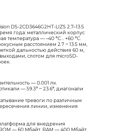
sion DS-2CD3646G2HT-LIZS 2.7–13.5
время года: металлический корпус
ая температура — –40 °C… +60 °C.
кусным расстоянием 2.7 ~ 13.5 мм,
светкой дальностью действия 60 м,
ыходами, слотом для microSD-
роек.
вительность — 0.001 лк.
ертикали — 59.3° ~ 23.6°, диагонали
батывание тревоги по различным
 пересечения линии, изменения
 платформа для внедрения
 ROM — 60 Мбайт, RAM — 400 Мбайт,