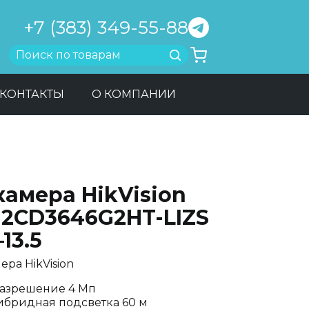
+7 (383) 349-55-88
Найти
КОНТАКТЫ
О КОМПАНИИ
камера HikVision
-2CD3646G2HT-LIZS
–13.5
ера HikVision
азрешение 4 Мп
ибридная подсветка 60 м