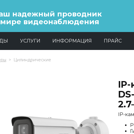
аш надежный проводник
 мире видеонаблюдения
НДЫ
УСЛУГИ
ИНФОРМАЦИЯ
ПРАЙС
еры
Цилиндрические
IP-
DS
2.7
IP-кам
Р
Г