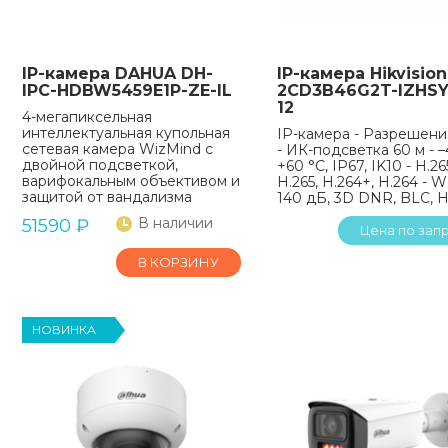
IP-камера DAHUA DH-
IP-камера Hikvision
IPC-HDBW5459E1P-ZE-IL
2CD3B46G2T-IZHSY 
12
4-мегапиксельная
интеллектуальная купольная
IP-камера - Разрешени
сетевая камера WizMind с
- ИК-подсветка 60 м - 
двойной подсветкой,
+60 °C, IP67, IK10 - H.26
варифокальным объективом и
H.265, H.264+, H.264 - 
защитой от вандализма
140 дБ, 3D DNR, BLC, 
В наличии
51590
₽
Цена по зап
В КОРЗИНУ
НОВИНКА