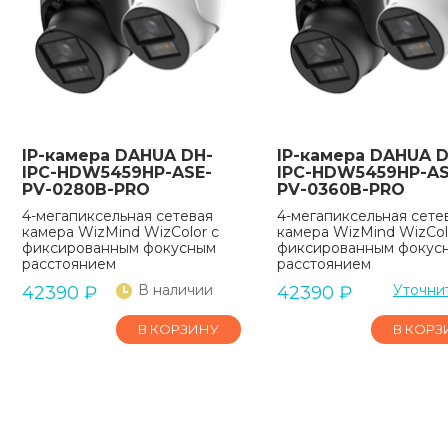
IP-камера DAHUA DH-
IP-камера DAHUA D
IPC-HDW5459HP-ASE-
IPC-HDW5459HP-AS
PV-0280B-PRO
PV-0360B-PRO
4-мегапиксельная сетевая
4-мегапиксельная сете
камера WizMind WizColor с
камера WizMind WizCol
фиксированным фокусным
фиксированным фокус
расстоянием
расстоянием
В наличии
Уточни
42390
₽
42390
₽
В КОРЗИНУ
В КОРЗ