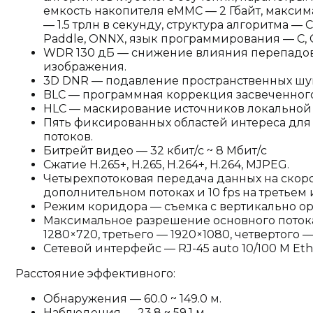
емкость накопителя eMMC — 2 Гбайт, макси
— 1.5 трлн в секунду, структура алгоритма — C
Paddle, ONNX, язык программирования — C, C
WDR 130 дБ — снижение влияния перепадов
изображения.
3D DNR — подавление пространственных шу
BLC — программная коррекция засвеченного
HLC — маскирование источников локальной 
Пять фиксированных областей интереса для
потоков.
Битрейт видео — 32 кбит/с ~ 8 Мбит/с
Сжатие H.265+, H.265, H.264+, H.264, MJPEG.
Четырехпотоковая передача данных на скорос
дополнительном потоках и 10 fps на третьем 
Режим коридора — съемка с вертикально 
Максимальное разрешение основного потока
1280×720, третьего — 1920×1080, четвертого —
Сетевой интерфейс — RJ-45 auto 10/100 М Eth
Расстояние эффективного:
Обнаружения — 60.0 ~ 149.0 м.
Наблюдения — 23.8 ~ 59.1 м.