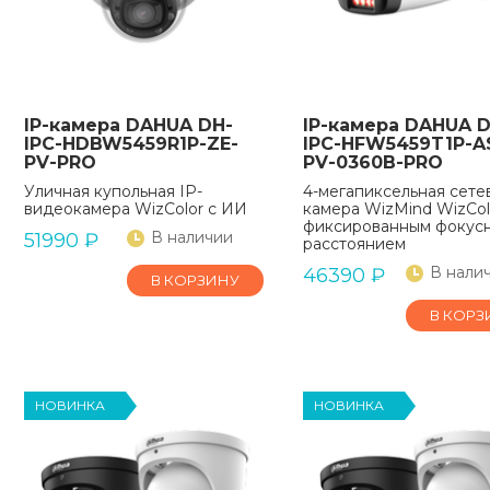
IP-камера DAHUA DH-
IP-камера DAHUA D
IPC-HDBW5459R1P-ZE-
IPC-HFW5459T1P-A
PV-PRO
PV-0360B-PRO
Уличная купольная IP-
4-мегапиксельная сете
видеокамера WizColor с ИИ
камера WizMind WizCol
фиксированным фокус
В наличии
51990
₽
расстоянием
В нали
46390
₽
В КОРЗИНУ
В КОРЗ
НОВИНКА
НОВИНКА