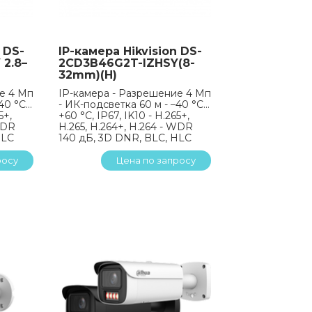
 DS-
IP-камера Hikvision DS-
2.8–
2CD3B46G2T-IZHSY(8-
32mm)(H)
е 4 Мп
IP-камера - Разрешение 4 Мп
–40 °C…
- ИК-подсветка 60 м - –40 °C…
5+,
+60 °C, IP67, IK10 - H.265+,
WDR
H.265, H.264+, H.264 - WDR
HLC
140 дБ, 3D DNR, BLC, HLC
росу
Цена по запросу