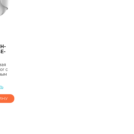
H-
E-
вая
or с
ным
ть
ИНУ