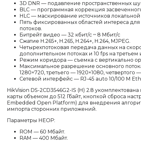
3D DNR — подавление пространственных шу
BLC — программная коррекция засвеченного
HLC — маскирование источников локальной 
Пять фиксированных областей интереса для
потоков.
Битрейт видео — 32 кбит/с ~ 8 Мбит/с
Сжатие H.265+, H.265, H.264+, H.264, MJPEG.
Четырехпотоковая передача данных на скоро
дополнительном потоках и 10 fps на третьем 
Режим коридора — съемка с вертикально 
Максимальное разрешение основного потока
1280×720, третьего — 1920×1080, четвертого —
Сетевой интерфейс — RJ-45 auto 10/100 М Eth
HikVision DS-2CD3546G2-IS (H) 2.8 укомплектован
карты объемом до 512 Гбайт, кнопкой сброса наст
Embedded Open Platform) для внедрения алгори
импорта сторонних приложений.
Параметры HEOP:
ROM — 60 Мбайт.
RAM — 400 Мбайт.