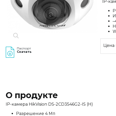
IP-ка
Р
И
–
H
W
Цена 
Паспорт
Скачать
О продукте
IP-камера HikVision DS-2CD3546G2-IS (H)
Разрешение 4 Мп