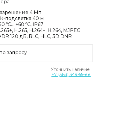
мера
азрешение 4 Мп
К-подсветка 40 м
40 ºC… +60 ºC, IP67
.265+, H.265, H.264+, H.264, MJPEG
DR 120 дБ, BLC, HLC, 3D DNR
по запросу
Уточнить наличие:
+7 (383) 349-55-88