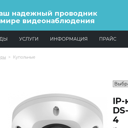
аш надежный проводник
 мире видеонаблюдения
НДЫ
УСЛУГИ
ИНФОРМАЦИЯ
ПРАЙС
еры
Купольные
IP-
DS-
4