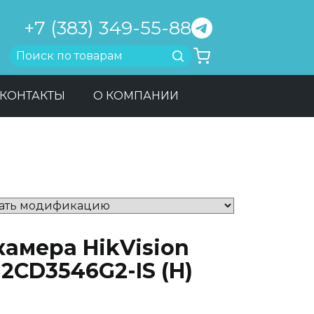
+7 (383) 349-55-88
Найти
КОНТАКТЫ
О КОМПАНИИ
камера HikVision
2CD3546G2-IS (H)