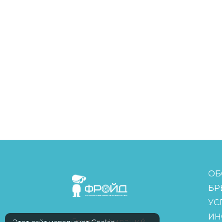
FreudGroup
ОБ
БР
УС
ИН
Группа компаний