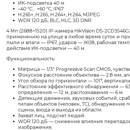
ИК-подсветка 40 м
–40 ºC… +60 ºC, IP67
H.265+, H.265, H.264+, H.264, MJPEG
WDR 120 дБ, BLC, HLC, 3D DNR
4 Мп (2688×1520) IP-камера HikVision DS-2CD3546G2
применению на улице в любое время суток и при
пыли и влаги — IP67, ударов — IK08, рабочая темп
действия ИК-подсветки — 40 м.
Функциональность:
Матрица — 1/3" Progressive Scan CMOS, чувств
Фокусное расстояние объектива — 2.8 мм, апе
Угол обзора по горизонтали — 101°, вертикали
Расстояние эффективного обнаружения — 63
определения — 12 м, распознавания — 6 м.
Детекция движения, звуковых событий, сра
типам объектов (человек, ТС), обнаружение
сцены, входа и выхода из области.
Захват лиц, подсчет людей.
WDR 120 дБ — снижение влияния перепадов
изображения.