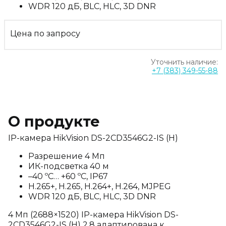
WDR 120 дБ, BLC, HLC, 3D DNR
Цена по запросу
Уточнить наличие:
+7 (383) 349-55-88
О продукте
IP-камера HikVision DS-2CD3546G2-IS (H)
Разрешение 4 Мп
ИК-подсветка 40 м
–40 ºC… +60 ºC, IP67
H.265+, H.265, H.264+, H.264, MJPEG
WDR 120 дБ, BLC, HLC, 3D DNR
4 Мп (2688×1520) IP-камера HikVision DS-
2CD3546G2-IS (H) 2.8 адаптирована к