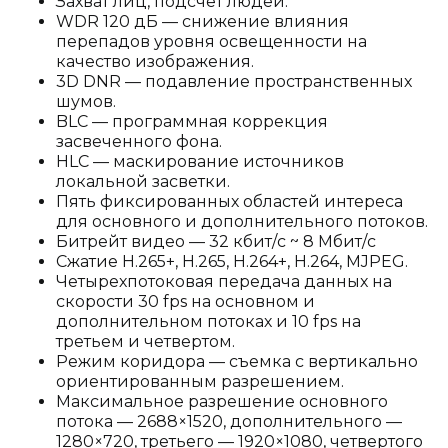
Захват лиц, подсчет людей.
WDR 120 дБ — снижение влияния
перепадов уровня освещенности на
качество изображения.
3D DNR — подавление пространственных
шумов.
BLC — программная коррекция
засвеченного фона.
HLC — маскирование источников
локальной засветки.
Пять фиксированных областей интереса
для основного и дополнительного потоков.
Битрейт видео — 32 кбит/с ~ 8 Мбит/с
Сжатие H.265+, H.265, H.264+, H.264, MJPEG.
Четырехпотоковая передача данных на
скорости 30 fps на основном и
дополнительном потоках и 10 fps на
третьем и четвертом.
Режим коридора — съемка с вертикально
ориентированным разрешением.
Максимальное разрешение основного
потока — 2688×1520, дополнительного —
1280×720, третьего — 1920×1080, четвертого