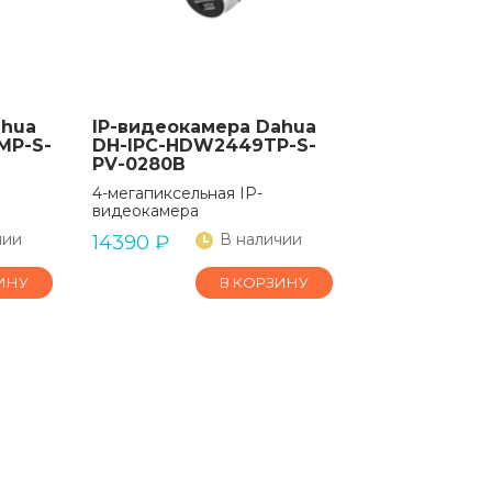
ahua
IP-видеокамера Dahua
MP-S-
DH-IPC-HDW2449TP-S-
PV-0280B
4-мегапиксельная IP-
видеокамера
чии
В наличии
14390
₽
ИНУ
В КОРЗИНУ