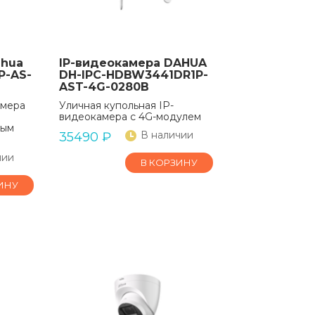
ahua
IP-видеокамера DAHUA
P-AS-
DH-IPC-HDBW3441DR1P-
AST-4G-0280B
амера
Уличная купольная IP-
видеокамера с 4G-модулем
ным
В наличии
35490
₽
чии
В КОРЗИНУ
ИНУ