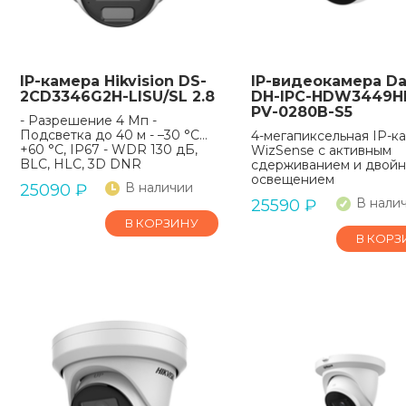
IP-камера Hikvision DS-
IP-видеокамера D
2CD3346G2H-LISU/SL 2.8
DH-IPC-HDW3449H
PV-0280B-S5
- Разрешение 4 Мп -
Подсветка до 40 м - –30 °C…
4-мегапиксельная IP-к
+60 °C, IP67 - WDR 130 дБ,
WizSense с активным
BLC, HLC, 3D DNR
сдерживанием и двой
освещением
В наличии
25090
₽
В нали
25590
₽
В КОРЗИНУ
В КОРЗ