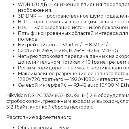
WDR 120 дБ — снижение влияния перепадов
изображения.
3D DNR — пространственное шумоподавлени
BLC — программная коррекция засвеченного
HLC — маскирование источников локальной 
Пять фиксированных областей интереса для
потоков.
Битрейт видео — 32 кбит/с ~ 8 Мбит/с
Сжатие H.265+, H.265, H.264+, H.264, MJPEG.
Четырехпотоковая передача данных на скорос
дополнительном потоках и 10 fps на третьем 
Режим коридора — съемка с вертикально 
Максимальное разрешение основного потока
1280×720, третьего — 1920×1080, четвертого —
Сетевой интерфейс — RJ-45 auto 10/100 М Eth
HikVision DS-2CD3346G2-ISU/SL (H) 2.8 оборудов
стробоскопом, тревожным входом и выходом, сло
512 Гбайт, кнопкой сброса настроек.
Расстояние эффективного:
Обнаружения — 63 м.