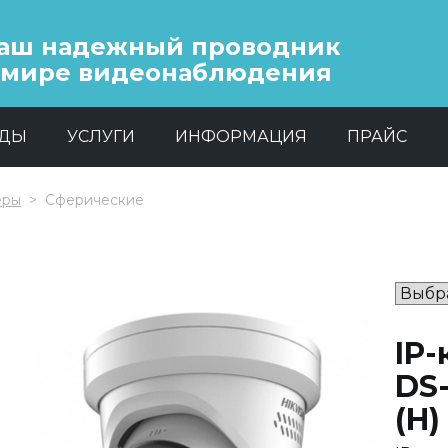
аш надежный проводник
 мире видеонаблюдения
НДЫ
УСЛУГИ
ИНФОРМАЦИЯ
ПРАЙС
еры
Сферические
IP-
DS
(H)