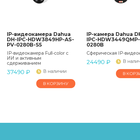
IP-видеокамера Dahua
IP-камера Dahua D
DH-IPC-HDW3849HP-AS-
IPC-HDW3449QMP-S
PV-0280B-S5
0280B
IP-видеокамера Full-color с
Сферическая IP-видео
ИИ и активным
В нали
24490
₽
сдерживанием
В наличии
37490
₽
В КОРЗ
В КОРЗИНУ