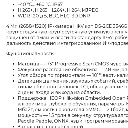
–40 ºC… +60 ºC, IP67
H.265+, H.265, H.264+, H.264, MJPEG
WDR 120 дБ, BLC, HLC, 3D DNR
4 Мп (2688×1520) IP-камера HikVision DS-2CD3346G2
круглогодичную круглосуточную уличную эксплу
защищен от пыли и влаги по стандарту IP67, рабоч
дальность действия интегрированной ИК-подсве
Функциональность:
Матрица — 1/3" Progressive Scan CMOS чувств
Фокусное расстояние объектива — 2.8 мм, апе
Угол обзора по горизонтали — 101°, вертикали
Детекция движения, звуковых событий, сра
типам объектов (человек, ТС), обнаружение
сцены, входа и выхода из области.
Поддержка HEOP (Hikvision Embedded Open 
алгоритмов глубокого обучения, параметры
Мбайт, емкость накопителя eMMC — 2 Гбайт
мощность — 1.5 трлн в секунду, структура алго
Paddle Paddle, ONNX, язык программирования
Захват лиц, подсчет людей.