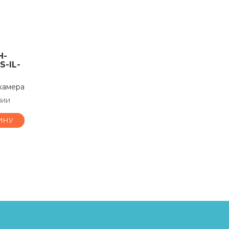
H-
-IL-
камера
чии
ИНУ