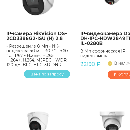
IP-камера HikVision DS-
IP-видеокамера D
2CD3386G2-ISU (H) 2.8
DH-IPC-HDW2849T
IL-0280B
- Разрешение 8 Мп - ИК-
подсветка 40 м - –30 °C… +60
8 Мп сферическая IP-
°C, IP67 - H.265+, H.265,
видеокамера
H.264+, H.264, MJPEG - WDR
В нали
22190
₽
120 дБ, BLC, HLC, 3D DNR
Цена по запросу
В КОРЗ