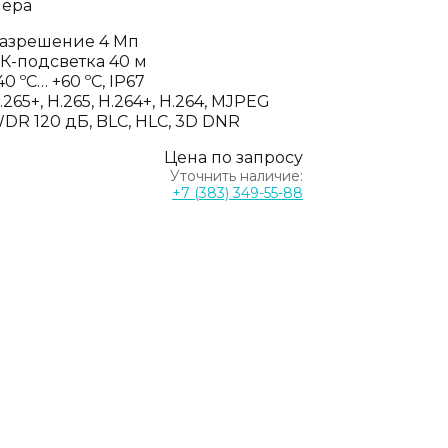
мера
азрешение 4 Мп
К-подсветка 40 м
40 ºC… +60 ºC, IP67
.265+, H.265, H.264+, H.264, MJPEG
DR 120 дБ, BLC, HLC, 3D DNR
Цена по запросу
Уточнить наличие:
+7 (383) 349-55-88