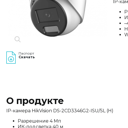
IP-ка
Р
И
–
H
W
Паспорт
Скачать
О продукте
IP-камера HikVision DS-2CD3346G2-ISU/SL (H)
Разрешение 4 Мп
ИК-подсветка 40 м