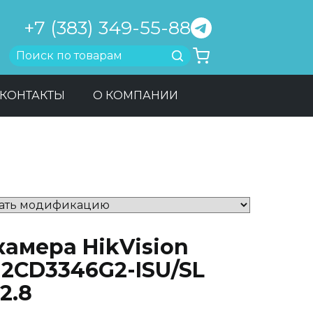
+7 (383) 349-55-88
Найти
КОНТАКТЫ
О КОМПАНИИ
камера HikVision
-2CD3346G2-ISU/SL
 2.8