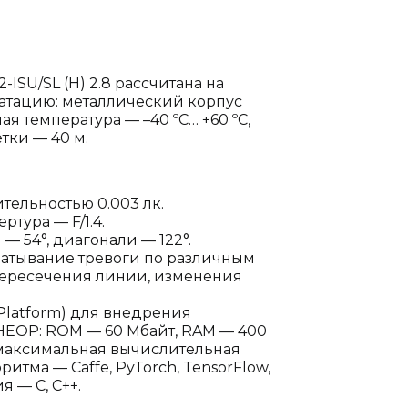
-ISU/SL (H) 2.8 рассчитана на
атацию: металлический корпус
ая температура — –40 ºC… +60 ºC,
тки — 40 м.
ительностью 0.003 лк.
ртура — F/1.4.
 — 54°, диагонали — 122°.
батывание тревоги по различным
 пересечения линии, изменения
Platform) для внедрения
 HEOP: ROM — 60 Мбайт, RAM — 400
, максимальная вычислительная
ритма — Caffe, PyTorch, TensorFlow,
 — C, C++.