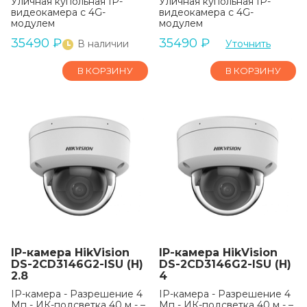
Уличная купольная IP-
Уличная купольная IP-
видеокамера с 4G-
видеокамера с 4G-
модулем
модулем
35490
₽
35490
₽
В наличии
Уточнить
В КОРЗИНУ
В КОРЗИНУ
IP-камера HikVision
IP-камера HikVision
DS-2CD3146G2-ISU (H)
DS-2CD3146G2-ISU (H)
2.8
4
IP-камера - Разрешение 4
IP-камера - Разрешение 4
Мп - ИК-подсветка 40 м - –
Мп - ИК-подсветка 40 м - –