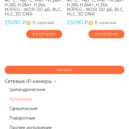
40 ºC… +60 ºC, IP67 - H.265+,
40 ºC… +60 ºC, IP67 - H.265+,
H.265, H.264+, H.264,
H.265, H.264+, H.264,
MJPEG - WDR 120 дБ, BLC,
MJPEG - WDR 120 дБ, BLC,
HLC, 3D DNR
HLC, 3D DNR
25090
₽
25090
₽
В наличии
В наличии
В КОРЗИНУ
В КОРЗИНУ
Каталог
Сетевые IP-камеры
Цилиндрические
Купольные
Сферические
Поворотные
Прочее исполнение