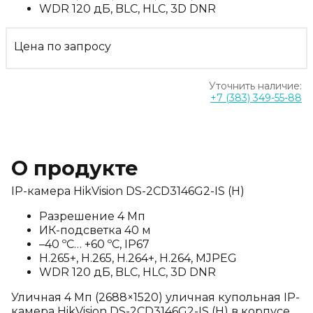
WDR 120 дБ, BLC, HLC, 3D DNR
Цена по запросу
Уточнить наличие:
+7 (383) 349-55-88
О продукте
IP-камера HikVision DS-2CD3146G2-IS (H)
Разрешение 4 Мп
ИК-подсветка 40 м
–40 ºC… +60 ºC, IP67
H.265+, H.265, H.264+, H.264, MJPEG
WDR 120 дБ, BLC, HLC, 3D DNR
Уличная 4 Мп (2688×1520) уличная купольная IP-
камера HikVision DS-2CD3146G2-IS (H) в корпусе