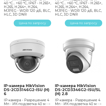
40 ºC… +60 ºC, IP67 - H.265+,
40 ºC… +60 ºC, IP67 - H.265+,
H.265, H.264+, H.264,
H.265, H.264+, H.264,
MJPEG - WDR 120 дБ, BLC,
MJPEG - WDR 120 дБ, BLC,
HLC, 3D DNR
HLC, 3D DNR
Цена по запросу
Цена по запросу
IP-камера HikVision
IP-камера HikVision
DS-2CD3146G2-ISU (H)
DS-2CD3346G2-ISU/SL
6
(H) 2.8
IP-камера - Разрешение 4
IP-камера - Разрешение 4
Мп - ИК-подсветка 40 м - –
Мп - ИК-подсветка 40 м - –