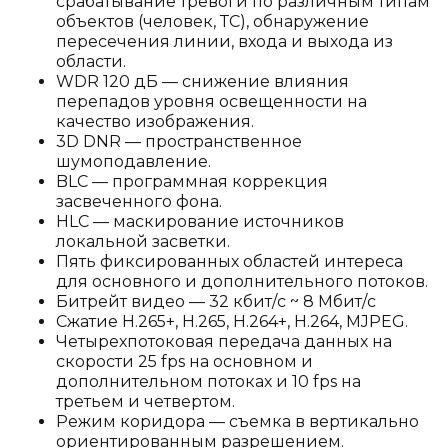
срабатывание тревоги по различным типам
объектов (человек, ТС), обнаружение
пересечения линии, входа и выхода из
области.
WDR 120 дБ — снижение влияния
перепадов уровня освещенности на
качество изображения.
3D DNR — пространственное
шумоподавление.
BLC — программная коррекция
засвеченного фона.
HLC — маскирование источников
локальной засветки.
Пять фиксированных областей интереса
для основного и дополнительного потоков.
Битрейт видео — 32 кбит/с ~ 8 Мбит/с
Сжатие H.265+, H.265, H.264+, H.264, MJPEG.
Четырехпотоковая передача данных на
скорости 25 fps на основном и
дополнительном потоках и 10 fps на
третьем и четвертом.
Режим коридора — съемка в вертикально
ориентированным разрешением.