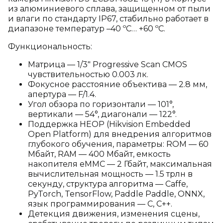
из алюминиевого сплава, защищенном от пыли
и влаги по стандарту IP67, стабильно работает в
диапазоне температур –40 ºC… +60 ºC.
Функциональность:
Матрица — 1/3" Progressive Scan CMOS
чувствительностью 0.003 лк.
Фокусное расстояние объектива — 2.8 мм,
апертура — F/1.4.
Угол обзора по горизонтали — 101°,
вертикали — 54°, диагонали — 122°.
Поддержка HEOP (Hikvision Embedded
Open Platform) для внедрения алгоритмов
глубокого обучения, параметры: ROM — 60
Мбайт, RAM — 400 Мбайт, емкость
накопителя eMMC — 2 Гбайт, максимальная
вычислительная мощность — 1.5 трлн в
секунду, структура алгоритма — Caffe,
PyTorch, TensorFlow, Paddle Paddle, ONNX,
язык программирования — C, C++.
Детекция движения, изменения сцены,