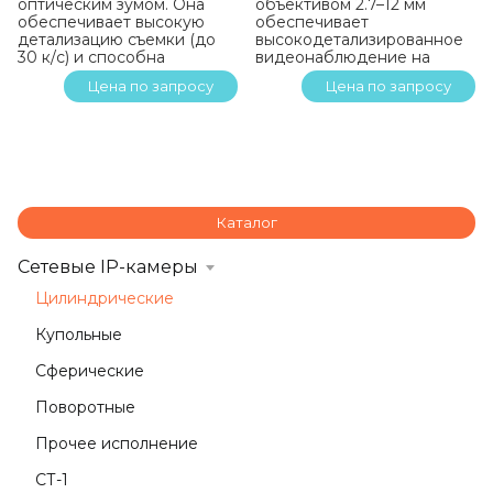
оптическим зумом. Она
объективом 2.7–12 мм
обеспечивает высокую
обеспечивает
детализацию съемки (до
высокодетализированное
30 к/с) и способна
видеонаблюдение на
работать в сложных
улице в любую погоду.
Цена по запросу
Цена по запросу
погодных условиях
Камера оснащена
благодаря классу защиты
интеллектуальной
IP67, ударопрочности IK10
видеоаналитикой на базе
и широкому диапазону
ИИ (классификация
рабочих температур от
человек/автомобиль,
-40°C до +60°C.
детекция линий),
двусторонней
аудиосвязью,
Каталог
ИК‑подсветкой на 60 м и
способна работать в
Сетевые IP-камеры
диапазоне температур от
-40°C до +60°C
Цилиндрические
Купольные
Сферические
Поворотные
Прочее исполнение
СТ-1