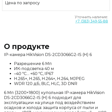
Цена по запросу
Уточнить наличие:
+7 (383) 349-55-88
О продукте
IP-камера HikVision DS-2CD3066G2-IS (H) 6
Разрешение 6 Мп
ИК-подсветка 40 м
–40 ºC… +60 ºC, IP67
H.265+, H.265, H.264+, H.264, MJPEG
WDR 120 дБ, BLC, HLC, 3D DNR
6 Мп (3200×1800) купольная IP-камера HikVision
DS-2CD3066G2-IS (H) 6 подходит для
эксплуатации на улице под воздействием
осадков и холода: защита корпуса от пыли и