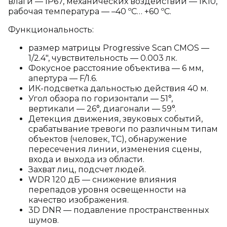
влаги — IP67, механических воздействий — IK10,
рабочая температура — –40 ºC… +60 ºC.
Функциональность:
размер матрицы Progressive Scan CMOS —
1/2.4", чувствительность — 0.003 лк.
Фокусное расстояние объектива — 6 мм,
апертура — F/1.6.
ИК-подсветка дальностью действия 40 м.
Угол обзора по горизонтали — 51°,
вертикали — 26°, диагонали — 59°.
Детекция движения, звуковых событий,
срабатывание тревоги по различным типам
объектов (человек, ТС), обнаружение
пересечения линии, изменения сцены,
входа и выхода из области.
Захват лиц, подсчет людей.
WDR 120 дБ — снижение влияния
перепадов уровня освещенности на
качество изображения.
3D DNR — подавление пространственных
шумов.