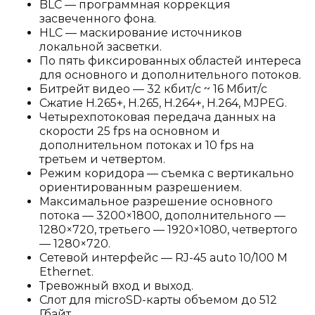
BLC — программная коррекция
засвеченного фона.
HLC — маскирование источников
локальной засветки.
По пять фиксированных областей интереса
для основного и дополнительного потоков.
Битрейт видео — 32 кбит/с ~ 16 Мбит/с
Сжатие H.265+, H.265, H.264+, H.264, MJPEG.
Четырехпотоковая передача данных на
скорости 25 fps на основном и
дополнительном потоках и 10 fps на
третьем и четвертом.
Режим коридора — съемка с вертикально
ориентированным разрешением.
Максимальное разрешение основного
потока — 3200×1800, дополнительного —
1280×720, третьего — 1920×1080, четвертого
— 1280×720.
Сетевой интерфейс — RJ-45 auto 10/100 М
Ethernet.
Тревожный вход и выход.
Слот для microSD-карты объемом до 512
Гбайт.