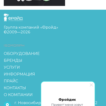
FreudGroup
Группа компаний «Фройд»
©2009—2026
ISOMORPH
ОБОРУДОВАНИЕ
БРЕНДЫ
УСЛУГИ
ИНФОРМАЦИЯ
ПРАЙС
КОНТАКТЫ
О КОМПАНИИ
Фройдик
г. Новосибирск, мкр Горский 63, офис 2-2
Привет! меня зовут