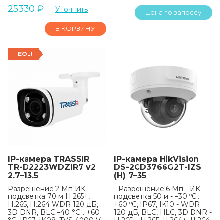
25330
₽
Уточнить
Цена по запросу
В КОРЗИНУ
EOL!
IP-камера TRASSIR
IP-камера HikVision
TR-D2223WDZIR7 v2
DS-2CD3766G2T-IZS
2.7–13.5
(H) 7–35
Разрешение 2 Мп ИК-
- Разрешение 6 Мп - ИК-
подсветка 70 м H.265+,
подсветка 50 м - –30 ºC…
H.265, H.264 WDR 120 дБ,
+60 ºC, IP67, IK10 - WDR
3D DNR, BLC –40 °C… +60
120 дБ, BLC, HLC, 3D DNR -