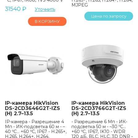
°C, IP67, IK08, TVS 4000 V
H.265+, H.265, H.264+, H.264,
MJPEG
31540
₽
Уточнить
Цена по запросу
В КОРЗИНУ
IP-камера HikVision
IP-камера HikVision
DS-2CD3646G2T-IZS
DS-2CD3766G2T-IZS
(H) 2.7–13.5
(H) 2.7–13.5
IP-камера - Разрешение 4
- Разрешение 6 Мп - ИК-
Мп - ИК-подсветка 60 м - –
подсветка 50 м - –30 ºC…
40 ºC… +60 ºC, IP67 - H.265+,
+60 ºC, IP67, IK10 - WDR
H.265, H.264+, H.264,
120 дБ, BLC, HLC, 3D DNR -