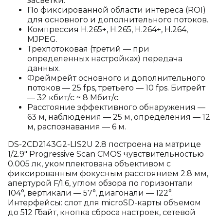
засветки.
По фиксированной области интереса (ROI)
для основного и дополнительного потоков.
Компрессия H.265+, H.265, H.264+, H.264,
MJPEG.
Трехпотоковая (третий — при
определенных настройках) передача
данных.
Фреймрейт основного и дополнительного
потоков — 25 fps, третьего — 10 fps. Битрейт
— 32 кбит/с ~ 8 Мбит/с.
Расстояние эффективного обнаружения —
63 м, наблюдения — 25 м, определения — 12
м, распознавания — 6 м.
DS-2CD2143G2-LIS2U 2.8 построена на матрице
1/2.9" Progressive Scan CMOS чувствительностью
0.005 лк, укомплектована объективом с
фиксированным фокусным расстоянием 2.8 мм,
апертурой F/1.6, углом обзора по горизонтали
104°, вертикали — 57°, диагонали — 122°.
Интерфейсы: слот для microSD-карты объемом
до 512 Гбайт, кнопка сброса настроек, сетевой