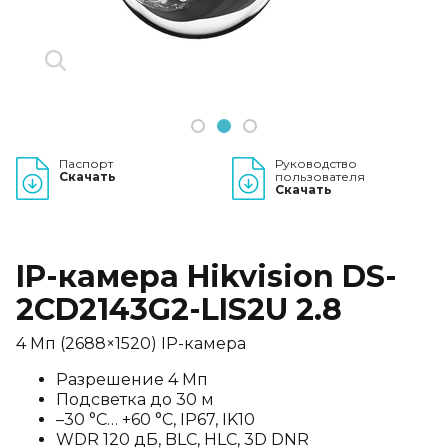
1
2
3
Паспорт
Руководство
Скачать
пользователя
Скачать
IP-камера Hikvision DS-
2CD2143G2-LIS2U 2.8
4 Мп (2688×1520) IP-камера
Разрешение 4 Мп
Подсветка до 30 м
–30 °C… +60 °C, IP67, IK10
WDR 120 дБ, BLC, HLC, 3D DNR