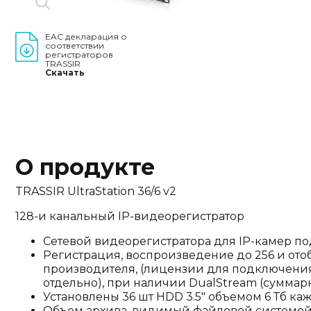
EAC декларация о
соответствии
регистраторов
TRASSIR
Скачать
О продукте
TRASSIR UltraStation 36/6 v2
128-и канальный IP-видеорегистратор
Сетевой видеорегистратора для IP-камер по
Регистрация, воспроизведение до 256 и ото
производителя, (лицензии для подключени
отдельно), при наличии DualStream (суммарн
Установлены 36 шт HDD 3.5" объемом 6 Тб ка
Объем архива, видимый файловой системой, с