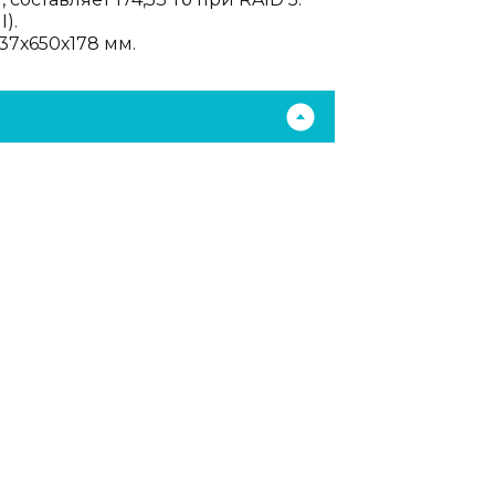
).
437х650х178 мм.