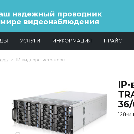
аш надежный проводник
 мире видеонаблюдения
НДЫ
УСЛУГИ
ИНФОРМАЦИЯ
ПРАЙС
торы
IP-видеорегистраторы
IP
TRA
36/
128-и