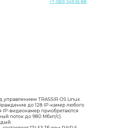
+7 (383) 349-55-88
д управлением TRASSIR OS Linux.
браждение до 128 IP-камер любого
я IP-видеокамер приобретаются
ый поток до 980 Мбит/с).
ждый.
оставляет 174,53 Тб при RAID 5.