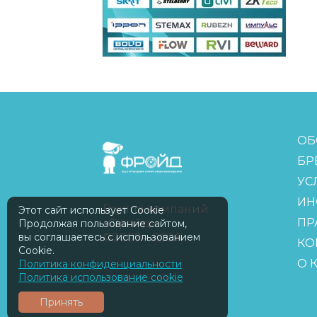
FreudGroup
ОБ
БР
УС
ИН
Группа компаний
Этот сайт использует Cookie
ПР
«Фройд»
Продолжая пользование сайтом,
вы соглашаетесь с использованием
©2009—2026
КО
Cookie.
О 
Политика конфиденциальности
Политика использование cookie
ISOMORPH
Принять