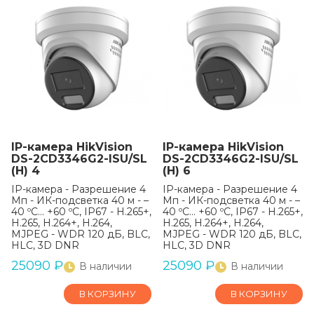
IP-камера HikVision
IP-камера HikVision
DS-2CD3346G2-ISU/SL
DS-2CD3346G2-ISU/SL
(H) 4
(H) 6
IP-камера - Разрешение 4
IP-камера - Разрешение 4
Мп - ИК-подсветка 40 м - –
Мп - ИК-подсветка 40 м - –
40 ºC… +60 ºC, IP67 - H.265+,
40 ºC… +60 ºC, IP67 - H.265+,
H.265, H.264+, H.264,
H.265, H.264+, H.264,
MJPEG - WDR 120 дБ, BLC,
MJPEG - WDR 120 дБ, BLC,
HLC, 3D DNR
HLC, 3D DNR
25090
₽
25090
₽
В наличии
В наличии
В КОРЗИНУ
В КОРЗИНУ