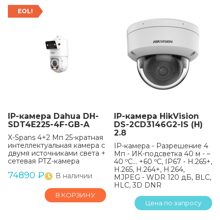
EOL!
IP-камера Dahua DH-
IP-камера HikVision
SDT4E225-4F-GB-A
DS-2CD3146G2-IS (H)
2.8
X-Spans 4+2 Мп 25-кратная
интеллектуальная камера с
IP-камера - Разрешение 4
двумя источниками света +
Мп - ИК-подсветка 40 м - –
сетевая PTZ-камера
40 ºC… +60 ºC, IP67 - H.265+,
H.265, H.264+, H.264,
74890
₽
В наличии
MJPEG - WDR 120 дБ, BLC,
HLC, 3D DNR
В КОРЗИНУ
Цена по запросу