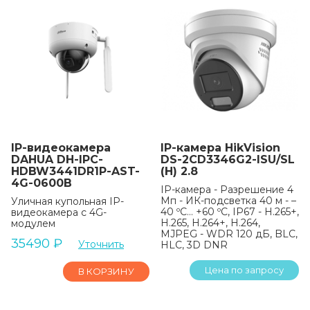
IP-видеокамера
IP-камера HikVision
DAHUA DH-IPC-
DS-2CD3346G2-ISU/SL
HDBW3441DR1P-AST-
(H) 2.8
4G-0600B
IP-камера - Разрешение 4
Мп - ИК-подсветка 40 м - –
Уличная купольная IP-
40 ºC… +60 ºC, IP67 - H.265+,
видеокамера с 4G-
H.265, H.264+, H.264,
модулем
MJPEG - WDR 120 дБ, BLC,
35490
₽
Уточнить
HLC, 3D DNR
Цена по запросу
В КОРЗИНУ