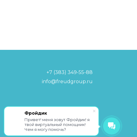
+7 (383) 349-55-88
info@freudgroup.ru
Политика обработки
Фройдик
персональных данных
Привет! меня зовут Фройдик! я
твой виртуальный помощник!
Чем я могу помочь?