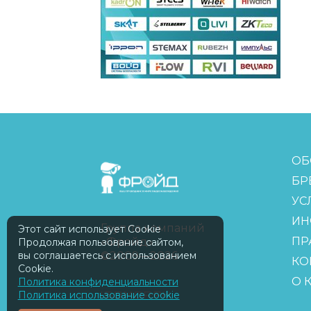
FreudGroup
ОБ
БР
УС
ИН
Группа компаний
Этот сайт использует Cookie
ПР
«Фройд»
Продолжая пользование сайтом,
вы соглашаетесь с использованием
©2009—2026
КО
Cookie.
О 
Политика конфиденциальности
Политика использование cookie
ISOMORPH