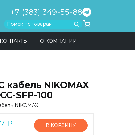
+7 (383) 349-55-88
Найти
КОНТАКТЫ
О КОМПАНИИ
C кабель NIKOMAX
CC-SFP-100
абель NIKOMAX
57
₽
В КОРЗИНУ