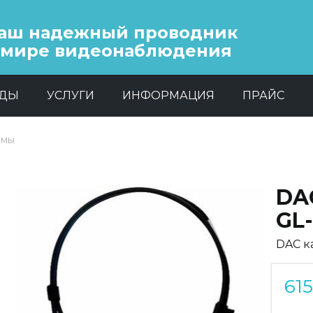
аш надежный проводник
 мире видеонаблюдения
НДЫ
УСЛУГИ
ИНФОРМАЦИЯ
ПРАЙС
емы
DA
GL-
DAC к
61