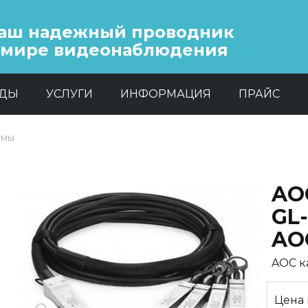
аш надежный проводник
 мире видеонаблюдения
НДЫ
УСЛУГИ
ИНФОРМАЦИЯ
ПРАЙС
емы
AO
GL
AO
AOC к
Цена 