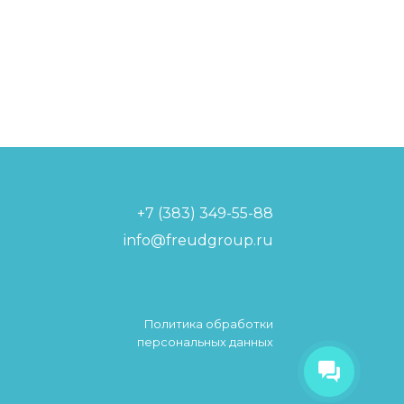
+7 (383) 349-55-88
info@freudgroup.ru
Политика обработки
Фройдик
персональных данных
Привет! меня зовут Фройдик! я
твой виртуальный помощник!
Чем я могу помочь?