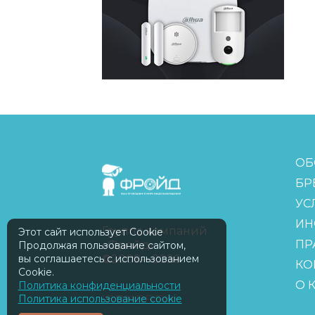
FreudGroup
ОБ
БР
УС
ИН
Группа компаний
Этот сайт использует Cookie
ПР
«Фройд»
Продолжая пользование сайтом,
вы соглашаетесь с использованием
©2009—2026
КО
Cookie.
О 
Политика конфиденциальности
Политика использование cookie
ISOMORPH